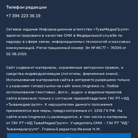
Телефон редакции
+7 394 223 36 19
Сетевое издание Информационное агентство «ТуваМедиаГрупп»
зарегистрировано в качестве СМИ в Федеральной службе по
надзору в сфере связи, информационных технологий и массовых
коммуникаций. Регистрационный номер: Эл № ФС77 — 76336 от
02.08.2019.
Сайт содержит материалы, охраняемые авторским правом, и
средства индивидуализации (логотипы, фирменные знаки).
Использование материалов сайта в интернете разрешено только
с указанием гиперссылки на сайт www.tmgnews.ru. Любое
использование текстовых, фото-, аудио- и видеоматериалов
сайта возможно только с согласия правообладателя ГАУ РТ «ИД
«Тывамедиагрупп». К нарушителям данного положения
применяются все меры, предусмотренные ст. 1301 ГК РФ. На
сайте www.tmgnews.ru размещаются, в том числе и материалы
от ГАУ РТ «ИД ТываМедиаГрупп». Учредитель СМИ －ГАУ РТ "ИД"
Тывамедиагрупп". Главный редактор Иванов Н.М.