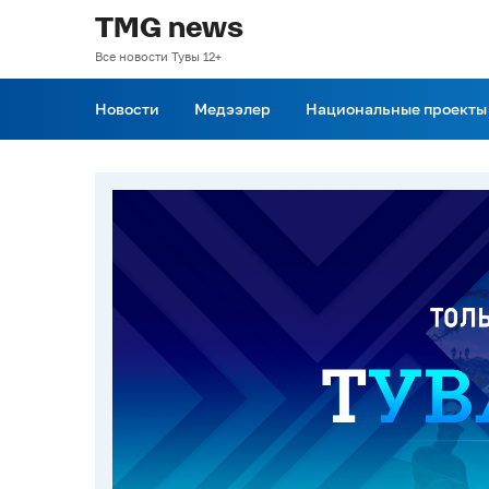
TMG news
Все новости Тувы 12+
Новости
Медээлер
Национальные проекты