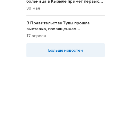
больница в Кызыле примет первых
пациентов в 2028 году»
30 мая
В Правительстве Тувы прошла
выставка, посвященная
национальным проектам
17 апреля
Больше новостей