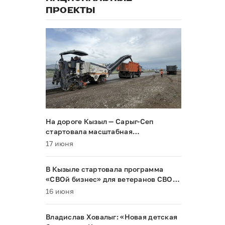
ПРОЕКТЫ
На дороге Кызыл — Сарыг-Сеп
стартовала масштабная
реконструкция
17 июня
В Кызыле стартовала программа
«СВОй бизнес» для ветеранов СВО и
их семей
16 июня
Владислав Ховалыг: «Новая детская