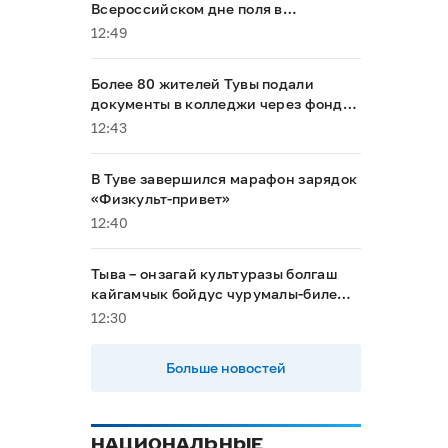
Всероссийском дне поля в
Алтайском крае
12:49
Более 80 жителей Тувы подали
документы в колледжи через фонд
«Защитники Отечества»
12:43
В Туве завершился марафон зарядок
«Физкульт-привет»
12:40
Тыва – онзагай культуразы болгаш
кайгамчык бойдус чурумалы-биле
туристерни хаара тудуп турар
12:30
Больше новостей
НАЦИОНАЛЬНЫЕ