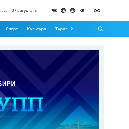
ызыл
07 августа, пт
Спорт
Культура
Туризм
Развитие Тувы
Реда