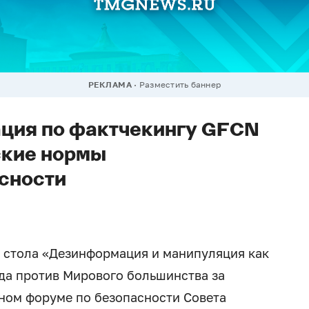
РЕКЛАМА
Разместить баннер
ция по фактчекингу GFCN
ские нормы
сности
о стола «Дезинформация и манипуляция как
да против Мирового большинства за
ном форуме по безопасности Совета