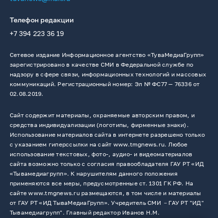
Телефон редакции
+7 394 223 36 19
Сетевое издание Информационное агентство «ТуваМедиаГрупп»
зарегистрировано в качестве СМИ в Федеральной службе по
надзору в сфере связи, информационных технологий и массовых
коммуникаций. Регистрационный номер: Эл № ФС77 — 76336 от
02.08.2019.
Сайт содержит материалы, охраняемые авторским правом, и
средства индивидуализации (логотипы, фирменные знаки).
Использование материалов сайта в интернете разрешено только
с указанием гиперссылки на сайт www.tmgnews.ru. Любое
использование текстовых, фото-, аудио- и видеоматериалов
сайта возможно только с согласия правообладателя ГАУ РТ «ИД
«Тывамедиагрупп». К нарушителям данного положения
применяются все меры, предусмотренные ст. 1301 ГК РФ. На
сайте www.tmgnews.ru размещаются, в том числе и материалы
от ГАУ РТ «ИД ТываМедиаГрупп». Учредитель СМИ －ГАУ РТ "ИД"
Тывамедиагрупп". Главный редактор Иванов Н.М.