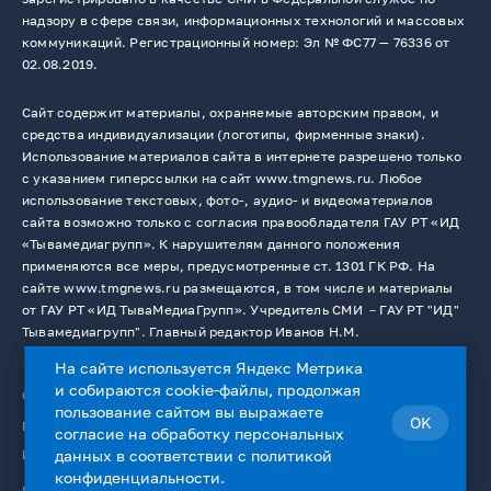
надзору в сфере связи, информационных технологий и массовых
коммуникаций. Регистрационный номер: Эл № ФС77 — 76336 от
02.08.2019.
Сайт содержит материалы, охраняемые авторским правом, и
средства индивидуализации (логотипы, фирменные знаки).
Использование материалов сайта в интернете разрешено только
с указанием гиперссылки на сайт www.tmgnews.ru. Любое
использование текстовых, фото-, аудио- и видеоматериалов
сайта возможно только с согласия правообладателя ГАУ РТ «ИД
«Тывамедиагрупп». К нарушителям данного положения
применяются все меры, предусмотренные ст. 1301 ГК РФ. На
сайте www.tmgnews.ru размещаются, в том числе и материалы
от ГАУ РТ «ИД ТываМедиаГрупп». Учредитель СМИ －ГАУ РТ "ИД"
Тывамедиагрупп". Главный редактор Иванов Н.М.
На сайте используется Яндекс Метрика
и собираются cookie-файлы, продолжая
© 2026. Все права защищены.
12+
пользование сайтом вы выражаете
OK
Пользовательское соглашение
согласие на
обработку персональных
Использование cookie-файлов
данных
в соответствии с
политикой
конфиденциальности
.