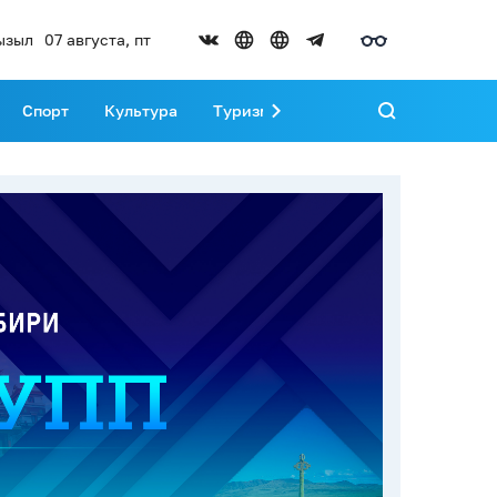
ызыл
07 августа, пт
Спорт
Культура
Туризм
Развитие Тувы
Реда