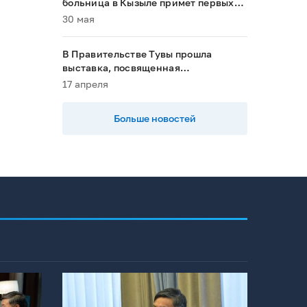
больница в Кызыле примет первых
пациентов в 2028 году»
30 мая
В Правительстве Тувы прошла
выставка, посвященная
национальным проектам
17 апреля
Больше новостей