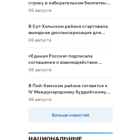
строку в избирательном бюллетене
на выборах в Госдуму
06 августа
В Сут-Хольском районе стартовала
выездная диспансеризация для
маломобильных граждан
06 августа
«Единая Россия» подписала
соглашение о взаимодействии
между Общественной палатой РФ и
06 августа
политическими партиями
В Пий-Хемском районе готовятся к
IV Международному буддийскому
форуму
06 августа
Больше новостей
НАЦИОНАЛЬНЫЕ