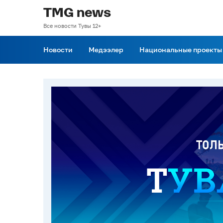
TMG news
Все новости Тувы 12+
Новости
Медээлер
Национальные проекты