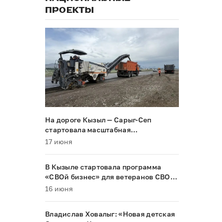
ПРОЕКТЫ
На дороге Кызыл — Сарыг-Сеп
стартовала масштабная
реконструкция
17 июня
В Кызыле стартовала программа
«СВОй бизнес» для ветеранов СВО и
их семей
16 июня
Владислав Ховалыг: «Новая детская