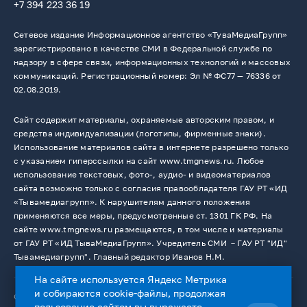
+7 394 223 36 19
Сетевое издание Информационное агентство «ТуваМедиаГрупп»
зарегистрировано в качестве СМИ в Федеральной службе по
надзору в сфере связи, информационных технологий и массовых
коммуникаций. Регистрационный номер: Эл № ФС77 — 76336 от
02.08.2019.
Сайт содержит материалы, охраняемые авторским правом, и
средства индивидуализации (логотипы, фирменные знаки).
Использование материалов сайта в интернете разрешено только
с указанием гиперссылки на сайт www.tmgnews.ru. Любое
использование текстовых, фото-, аудио- и видеоматериалов
сайта возможно только с согласия правообладателя ГАУ РТ «ИД
«Тывамедиагрупп». К нарушителям данного положения
применяются все меры, предусмотренные ст. 1301 ГК РФ. На
сайте www.tmgnews.ru размещаются, в том числе и материалы
от ГАУ РТ «ИД ТываМедиаГрупп». Учредитель СМИ －ГАУ РТ "ИД"
Тывамедиагрупп". Главный редактор Иванов Н.М.
На сайте используется Яндекс Метрика
и собираются cookie-файлы, продолжая
© 2026. Все права защищены.
12+
пользование сайтом вы выражаете