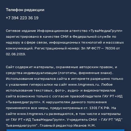
Телефон редакции
+7 394 223 36 19
Сетевое издание Информационное агентство «ТуваМедиаГрупп»
зарегистрировано в качестве СМИ в Федеральной службе по
надзору в сфере связи, информационных технологий и массовых
коммуникаций. Регистрационный номер: Эл № ФС77 — 76336 от
02.08.2019.
Сайт содержит материалы, охраняемые авторским правом, и
средства индивидуализации (логотипы, фирменные знаки).
Использование материалов сайта в интернете разрешено только
с указанием гиперссылки на сайт www.tmgnews.ru. Любое
использование текстовых, фото-, аудио- и видеоматериалов
сайта возможно только с согласия правообладателя ГАУ РТ «ИД
«Тывамедиагрупп». К нарушителям данного положения
применяются все меры, предусмотренные ст. 1301 ГК РФ. На
сайте www.tmgnews.ru размещаются, в том числе и материалы
от ГАУ РТ «ИД ТываМедиаГрупп». Учредитель СМИ －ГАУ РТ "ИД"
Тывамедиагрупп". Главный редактор Иванов Н.М.