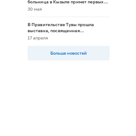
больница в Кызыле примет первых
пациентов в 2028 году»
30 мая
В Правительстве Тувы прошла
выставка, посвященная
национальным проектам
17 апреля
Больше новостей