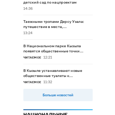
детский сад по нацпроектам
14:36
Таежными тропами Дерсу Узала:
путешествие в места,
напоминающие о герое Максима
13:24
Мунзука
В Национальном парке Кызыла
появятся общественные точки
доступа к интернету
12:21
ЧИТАЕМОЕ
В Кызыле устанавливают новые
общественные туалеты к
буддийскому форуму
11:32
ЧИТАЕМОЕ
Больше новостей
НАЦИОНАЛЬНЫЕ