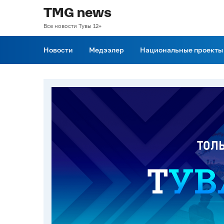
TMG news
Все новости Тувы 12+
Новости
Медээлер
Национальные проекты