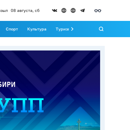
зыл
08 августа, сб
Спорт
Культура
Туризм
Развитие Тувы
Реда