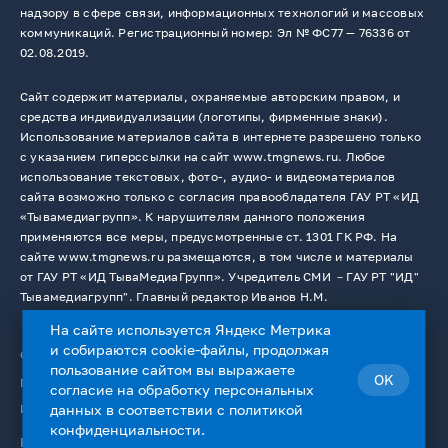
надзору в сфере связи, информационных технологий и массовых
коммуникаций. Регистрационный номер: Эл № ФС77 — 76336 от
02.08.2019.
Сайт содержит материалы, охраняемые авторским правом, и
средства индивидуализации (логотипы, фирменные знаки).
Использование материалов сайта в интернете разрешено только
с указанием гиперссылки на сайт www.tmgnews.ru. Любое
использование текстовых, фото-, аудио- и видеоматериалов
сайта возможно только с согласия правообладателя ГАУ РТ «ИД
«Тывамедиагрупп». К нарушителям данного положения
применяются все меры, предусмотренные ст. 1301 ГК РФ. На
сайте www.tmgnews.ru размещаются, в том числе и материалы
от ГАУ РТ «ИД ТываМедиаГрупп». Учредитель СМИ －ГАУ РТ "ИД"
Тывамедиагрупп". Главный редактор Иванов Н.М.
На сайте используется Яндекс Метрика
и собираются cookie-файлы, продолжая
© 2026. Все права защищены.
12+
пользование сайтом вы выражаете
OK
Пользовательское соглашение
согласие на
обработку персональных
Использование cookie-файлов
данных
в соответствии с
политикой
конфиденциальности
.
Работает на