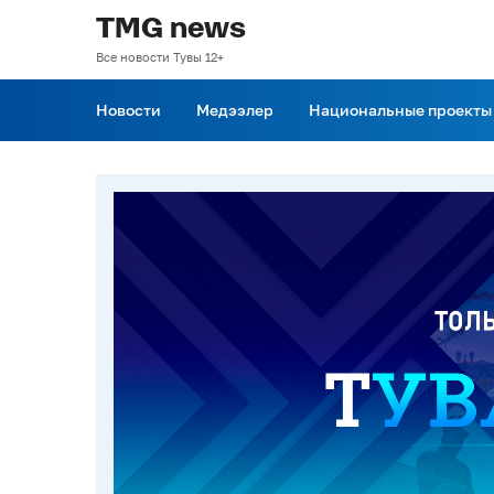
TMG news
Все новости Тувы 12+
Новости
Медээлер
Национальные проекты