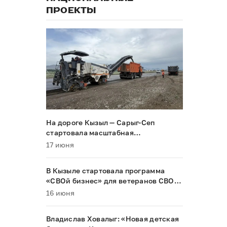
ПРОЕКТЫ
На дороге Кызыл — Сарыг-Сеп
стартовала масштабная
реконструкция
17 июня
В Кызыле стартовала программа
«СВОй бизнес» для ветеранов СВО и
их семей
16 июня
Владислав Ховалыг: «Новая детская