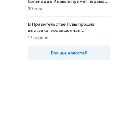
больница в Кызыле примет первых
пациентов в 2028 году»
30 мая
В Правительстве Тувы прошла
выставка, посвященная
национальным проектам
17 апреля
Больше новостей