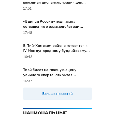
выездная диспансеризация для
маломобильных граждан
17:51
«Единая Россия» подписала
соглашение о взаимодействии
между Общественной палатой РФ и
17:48
политическими партиями
В Пий-Хемском районе готовятся к
IV Международному буддийскому
форуму
16:43
Твой билет на главную сцену
уличного спорта: открытая
квалификация «КАРДО» ждет
16:37
райдеров и спортсменов из
Республики Тыва
Больше новостей
НАЦИОНАЛЬНЫЕ