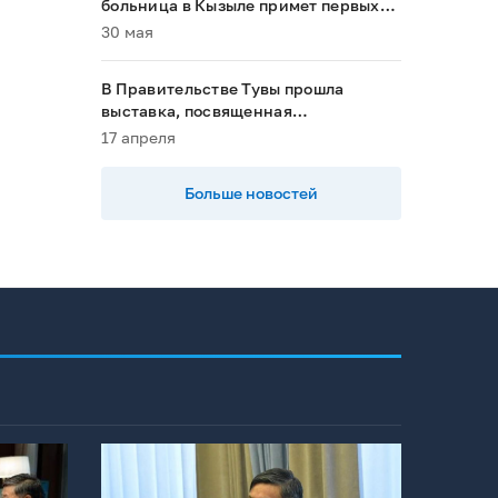
больница в Кызыле примет первых
пациентов в 2028 году»
30 мая
В Правительстве Тувы прошла
выставка, посвященная
национальным проектам
17 апреля
Больше новостей