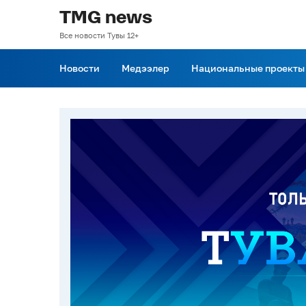
TMG news
Все новости Тувы 12+
Новости
Медээлер
Национальные проекты