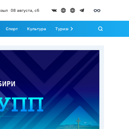
зыл
08 августа, сб
Спорт
Культура
Туризм
Развитие Тувы
Реда