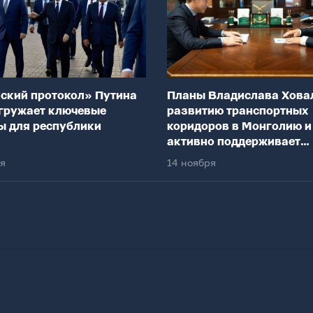
ский протокол» Путина
Планы Владислава Хова
гружает ключевые
развитию транспортных
ы для республики
коридоров в Монголию и
активно поддерживает
федеральный центр
ря
14 ноября