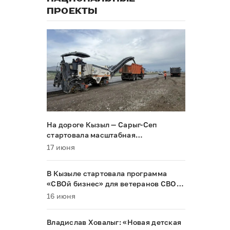
ПРОЕКТЫ
На дороге Кызыл — Сарыг-Сеп
стартовала масштабная
реконструкция
17 июня
В Кызыле стартовала программа
«СВОй бизнес» для ветеранов СВО и
их семей
16 июня
Владислав Ховалыг: «Новая детская