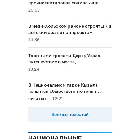
проинспектировал социальные
объекты в Тандинском районе
20:53
В Чеди-Хольском районе строят ДК и
детский сад по нацпроектам
14:36
Таежными тропами Дерсу Узала:
путешествие в места,
напоминающие о герое Максима
13:24
Мунзука
В Национальном парке Кызыла
появятся общественные точки
доступа к интернету
12:21
ЧИТАЕМОЕ
Больше новостей
НАЦИОНАЛЬНЫЕ