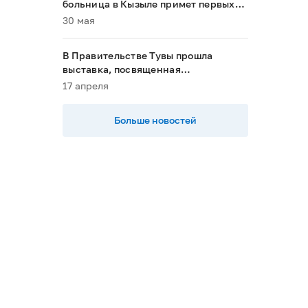
больница в Кызыле примет первых
пациентов в 2028 году»
30 мая
В Правительстве Тувы прошла
выставка, посвященная
национальным проектам
17 апреля
Больше новостей