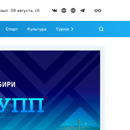
зыл
08 августа, сб
Спорт
Культура
Туризм
Развитие Тувы
Реда