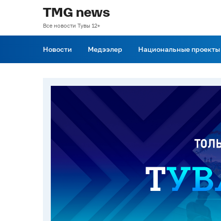
TMG news
Все новости Тувы 12+
Новости
Медээлер
Национальные проекты