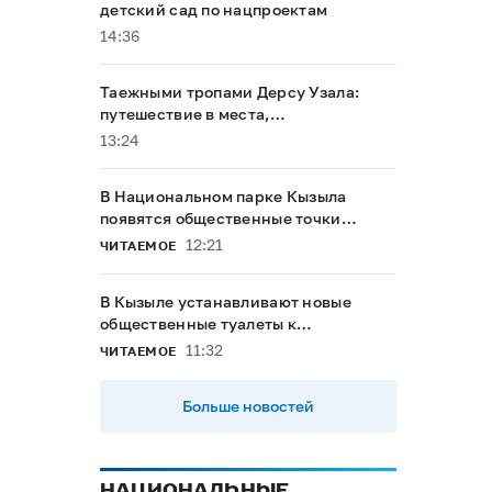
детский сад по нацпроектам
14:36
Таежными тропами Дерсу Узала:
путешествие в места,
напоминающие о герое Максима
13:24
Мунзука
В Национальном парке Кызыла
появятся общественные точки
доступа к интернету
12:21
ЧИТАЕМОЕ
В Кызыле устанавливают новые
общественные туалеты к
буддийскому форуму
11:32
ЧИТАЕМОЕ
Больше новостей
НАЦИОНАЛЬНЫЕ