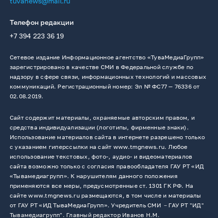
tuvanews@mail.ru
Телефон редакции
+7 394 223 36 19
Сетевое издание Информационное агентство «ТуваМедиаГрупп»
зарегистрировано в качестве СМИ в Федеральной службе по
надзору в сфере связи, информационных технологий и массовых
коммуникаций. Регистрационный номер: Эл № ФС77 — 76336 от
02.08.2019.
Сайт содержит материалы, охраняемые авторским правом, и
средства индивидуализации (логотипы, фирменные знаки).
Использование материалов сайта в интернете разрешено только
с указанием гиперссылки на сайт www.tmgnews.ru. Любое
использование текстовых, фото-, аудио- и видеоматериалов
сайта возможно только с согласия правообладателя ГАУ РТ «ИД
«Тывамедиагрупп». К нарушителям данного положения
применяются все меры, предусмотренные ст. 1301 ГК РФ. На
сайте www.tmgnews.ru размещаются, в том числе и материалы
от ГАУ РТ «ИД ТываМедиаГрупп». Учредитель СМИ －ГАУ РТ "ИД"
Тывамедиагрупп". Главный редактор Иванов Н.М.