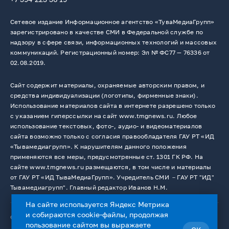
Сетевое издание Информационное агентство «ТуваМедиаГрупп»
зарегистрировано в качестве СМИ в Федеральной службе по
надзору в сфере связи, информационных технологий и массовых
коммуникаций. Регистрационный номер: Эл № ФС77 — 76336 от
02.08.2019.
Сайт содержит материалы, охраняемые авторским правом, и
средства индивидуализации (логотипы, фирменные знаки).
Использование материалов сайта в интернете разрешено только
с указанием гиперссылки на сайт www.tmgnews.ru. Любое
использование текстовых, фото-, аудио- и видеоматериалов
сайта возможно только с согласия правообладателя ГАУ РТ «ИД
«Тывамедиагрупп». К нарушителям данного положения
применяются все меры, предусмотренные ст. 1301 ГК РФ. На
сайте www.tmgnews.ru размещаются, в том числе и материалы
от ГАУ РТ «ИД ТываМедиаГрупп». Учредитель СМИ －ГАУ РТ "ИД"
Тывамедиагрупп". Главный редактор Иванов Н.М.
На сайте используется Яндекс Метрика
и собираются cookie-файлы, продолжая
© 2026. Все права защищены.
12+
пользование сайтом вы выражаете