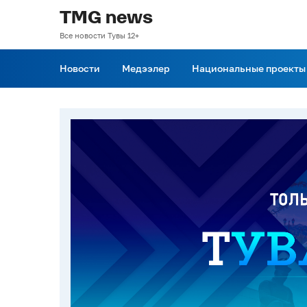
TMG news
Все новости Тувы 12+
Новости
Медээлер
Национальные проекты