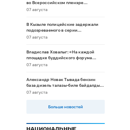
во Всероссийском пленэре
акварелистов в Ханты-Мансийске
07 августа
В Кызыле полицейские задержали
подозреваемого в серии
мошенничеств
07 августа
Владислав Ховалыг: «На каждой
площадке буддийского форума
будет обеспечен строгий контроль
07 августа
порядка»
Александр Новак Тывада бензин
база дизель талазы-биле байдалды
хыналдада алган
07 августа
Больше новостей
НАЦИОНАЛЬНЫЕ