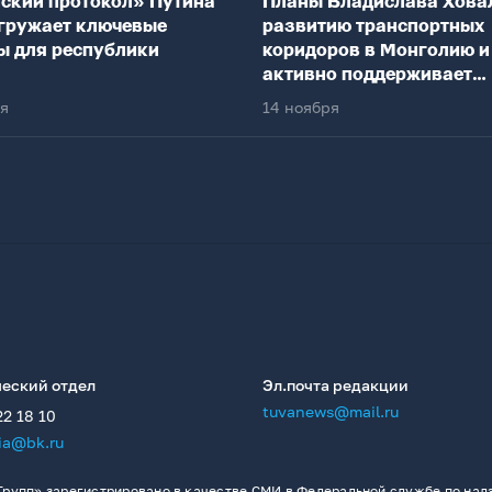
ский протокол» Путина
Планы Владислава Хова
гружает ключевые
развитию транспортных
ы для республики
коридоров в Монголию и
активно поддерживает
федеральный центр
ря
14 ноября
еский отдел
Эл.почта редакции
tuvanews@mail.ru
22 18 10
ia@bk.ru
рупп» зарегистрировано в качестве СМИ в Федеральной службе по надз