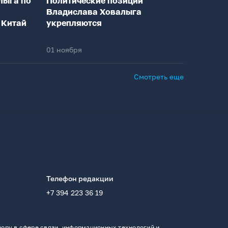
лыга по
Политические позиции
Владислава Ховалыга
 Китай
укрепляются
01 ноября
Смотреть еще
Телефон редакции
+7 394 223 36 19
ору в сфере связи, информационных технологий и