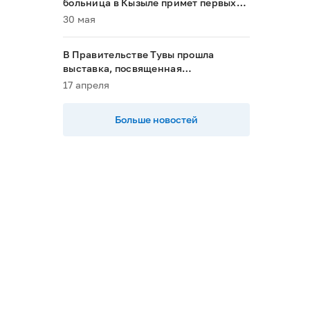
больница в Кызыле примет первых
пациентов в 2028 году»
30 мая
В Правительстве Тувы прошла
выставка, посвященная
национальным проектам
17 апреля
Больше новостей