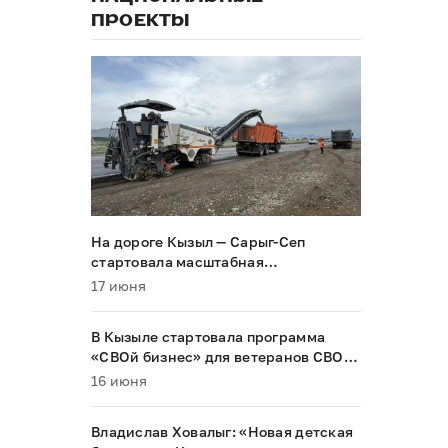
ПРОЕКТЫ
На дороге Кызыл — Сарыг-Сеп
стартовала масштабная
реконструкция
17 июня
В Кызыле стартовала программа
«СВОй бизнес» для ветеранов СВО и
их семей
16 июня
Владислав Ховалыг: «Новая детская