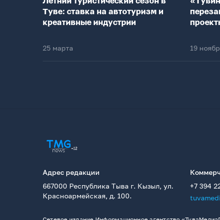
Летний туристический сезон в
«Тувин
Туве: ставка на автотуризм и
переза
креативные индустрии
проект
25 марта
19 нояб
Адрес редакции
Коммерч
667000 Республика Тыва г. Кызыл, ул.
+7 394 2
Красноармейская, д. 100.
tuvamed
Сетевое издание Информационное агентство «ТуваМедиаГ