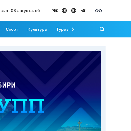
зыл
08 августа, сб
Спорт
Культура
Туризм
Развитие Тувы
Реда