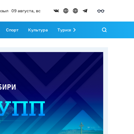
ызыл
09 августа, вс
Спорт
Культура
Туризм
Развитие Тувы
Реда