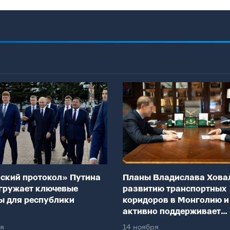
ский протокол» Путина
Планы Владислава Хова
гружает ключевые
развитию транспортных
ы для республики
коридоров в Монголию и
активно поддерживает
федеральный центр
ря
14 ноября