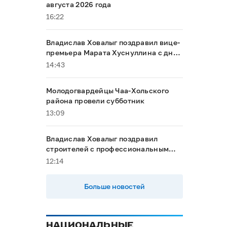
августа 2026 года
16:22
Владислав Ховалыг поздравил вице-
премьера Марата Хуснуллина с днём
рождения
14:43
Молодогвардейцы Чаа-Хольского
района провели субботник
13:09
Владислав Ховалыг поздравил
строителей с профессиональным
праздником
12:14
Больше новостей
НАЦИОНАЛЬНЫЕ