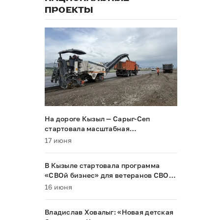
ПРОЕКТЫ
На дороге Кызыл — Сарыг-Сеп
стартовала масштабная
реконструкция
17 июня
В Кызыле стартовала программа
«СВОй бизнес» для ветеранов СВО и
их семей
16 июня
Владислав Ховалыг: «Новая детская