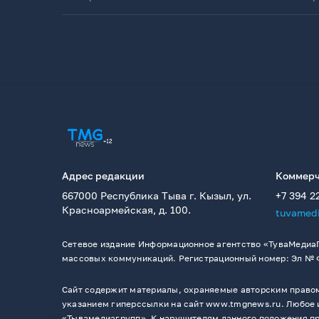
Адрес редакции
Коммерч
667000 Республика Тыва г. Кызыл, ул.
+7 394 2
Красноармейская, д. 100.
tuvamed
Сетевое издание Информационное агентство «ТуваМедиаГ
массовых коммуникаций. Регистрационный номер: Эл № ФС
Сайт содержит материалы, охраняемые авторским правом,
указанием гиперссылки на сайт www.tmgnews.ru. Любое и
«Тывамедиагрупп». К нарушителям данного положения при