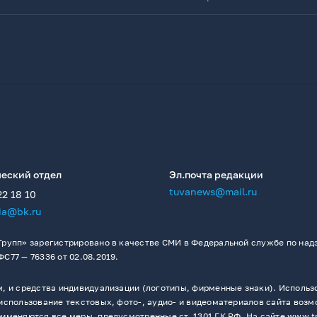
еский отдел
Эл.почта редакции
tuvanews@mail.ru
22 18 10
ia@bk.ru
рупп» зарегистрировано в качестве СМИ в Федеральной службе по надз
77 — 76336 от 02.08.2019.
 и средства индивидуализации (логотипы, фирменные знаки). Использо
спользование текстовых, фото-, аудио- и видеоматериалов сайта возм
меняются все меры, предусмотренные ст. 1301 ГК РФ. На сайте www.t