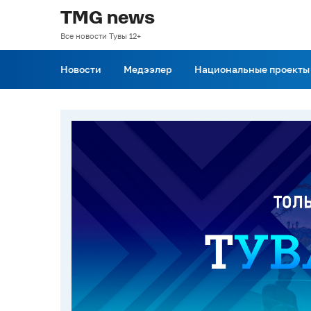
TMG news
Все новости Тувы 12+
Новости
Медээлер
Национальные проекты