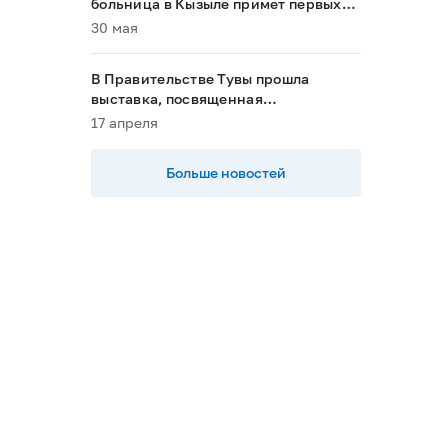
больница в Кызыле примет первых
пациентов в 2028 году»
30 мая
В Правительстве Тувы прошла
выставка, посвященная
национальным проектам
17 апреля
Больше новостей