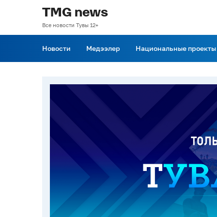
TMG news
Все новости Тувы 12+
Новости
Медээлер
Национальные проекты