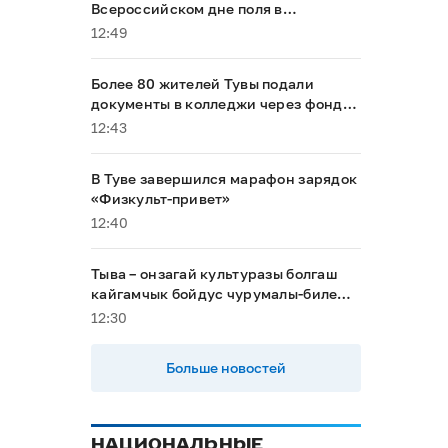
Всероссийском дне поля в
Алтайском крае
12:49
Более 80 жителей Тувы подали
документы в колледжи через фонд
«Защитники Отечества»
12:43
В Туве завершился марафон зарядок
«Физкульт-привет»
12:40
Тыва – онзагай культуразы болгаш
кайгамчык бойдус чурумалы-биле
туристерни хаара тудуп турар
12:30
Больше новостей
НАЦИОНАЛЬНЫЕ