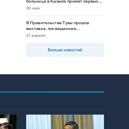
больница в Кызыле примет первых
пациентов в 2028 году»
30 мая
В Правительстве Тувы прошла
выставка, посвященная
национальным проектам
17 апреля
Больше новостей