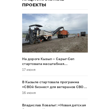
ПРОЕКТЫ
На дороге Кызыл — Сарыг-Сеп
стартовала масштабная
реконструкция
17 июня
В Кызыле стартовала программа
«СВОй бизнес» для ветеранов СВО и
их семей
16 июня
Владислав Ховалыг: «Новая детская