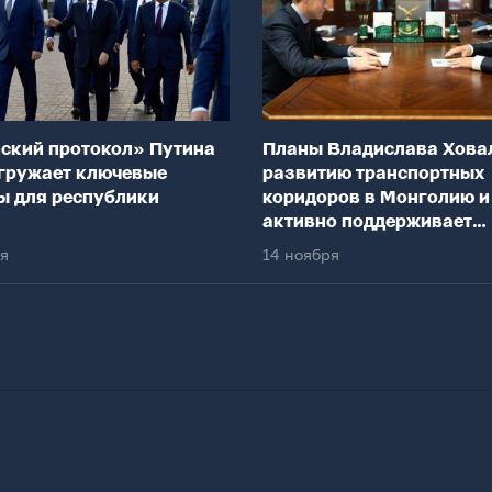
ский протокол» Путина
Планы Владислава Хова
гружает ключевые
развитию транспортных
ы для республики
коридоров в Монголию и
активно поддерживает
федеральный центр
ря
14 ноября