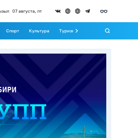
ызыл
07 августа, пт
Спорт
Культура
Туризм
Развитие Тувы
Реда