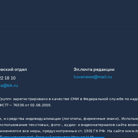
еский отдел
Эл.почта редакции
tuvanews@mail.ru
22 18 10
ia@bk.ru
рупп» зарегистрировано в качестве СМИ в Федеральной службе по надз
77 — 76336 от 02.08.2019.
 и средства индивидуализации (логотипы, фирменные знаки). Использо
спользование текстовых, фото-, аудио- и видеоматериалов сайта возм
меняются все меры, предусмотренные ст. 1301 ГК РФ. На сайте www.t
Тывамедиагрупп". Главный редактор Иванов Н.М.