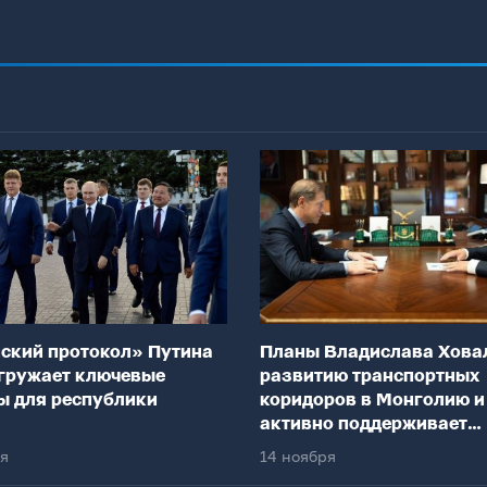
ский протокол» Путина
Планы Владислава Хова
гружает ключевые
развитию транспортных
ы для республики
коридоров в Монголию и
активно поддерживает
федеральный центр
ря
14 ноября