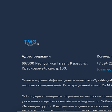
Адрес редакции
Коммерч
667000 Республика Тыва г. Кызыл, ул.
+7 394 2
Красноармейская, д. 100.
tuvamed
Сетевое издание Информационное агентство «ТуваМедиаГ
массовых коммуникаций. Регистрационный номер: Эл № ФС
Сайт содержит материалы, охраняемые авторским правом,
указанием гиперссылки на сайт www.tmgnews.ru. Любое и
«Тывамедиагрупп». К нарушителям данного положения при
РТ «ИД ТываМедиаГрупп». Учредитель СМИ －ГАУ РТ "ИД" 