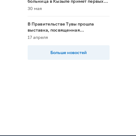
больница в Кызыле примет первых
пациентов в 2028 году»
30 мая
В Правительстве Тувы прошла
выставка, посвященная
национальным проектам
17 апреля
Больше новостей