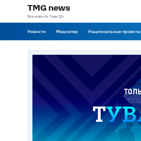
TMG news
Все новости Тувы 12+
Новости
Медээлер
Национальные проекты