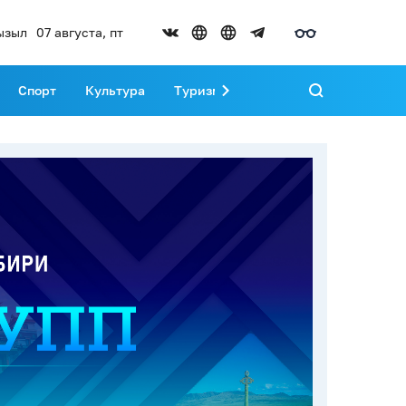
ызыл
07 августа, пт
Спорт
Культура
Туризм
Развитие Тувы
Реда