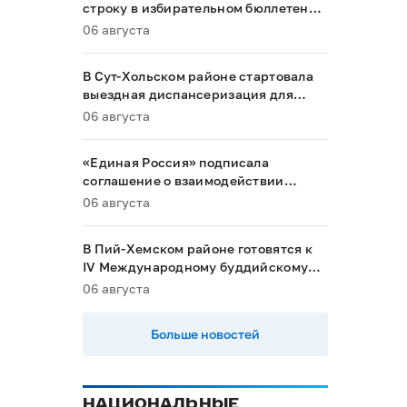
строку в избирательном бюллетене
на выборах в Госдуму
06 августа
В Сут-Хольском районе стартовала
выездная диспансеризация для
маломобильных граждан
06 августа
«Единая Россия» подписала
соглашение о взаимодействии
между Общественной палатой РФ и
06 августа
политическими партиями
В Пий-Хемском районе готовятся к
IV Международному буддийскому
форуму
06 августа
Больше новостей
НАЦИОНАЛЬНЫЕ