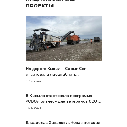
ПРОЕКТЫ
На дороге Кызыл — Сарыг-Сеп
стартовала масштабная
реконструкция
17 июня
В Кызыле стартовала программа
«СВОй бизнес» для ветеранов СВО и
их семей
16 июня
Владислав Ховалыг: «Новая детская