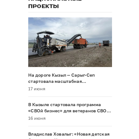
ПРОЕКТЫ
На дороге Кызыл — Сарыг-Сеп
стартовала масштабная
реконструкция
17 июня
В Кызыле стартовала программа
«СВОй бизнес» для ветеранов СВО и
их семей
16 июня
Владислав Ховалыг: «Новая детская