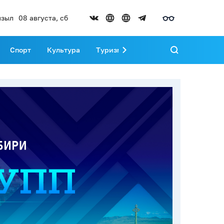
зыл
08 августа, сб
Спорт
Культура
Туризм
Развитие Тувы
Реда