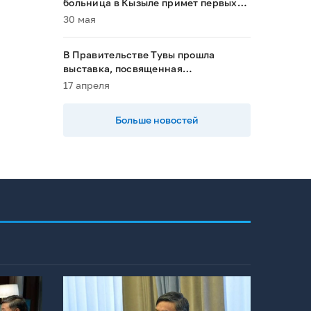
больница в Кызыле примет первых
пациентов в 2028 году»
30 мая
В Правительстве Тувы прошла
выставка, посвященная
национальным проектам
17 апреля
Больше новостей