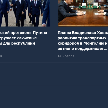
ский протокол» Путина
Планы Владислава Хова
гружает ключевые
развитию транспортных
ы для республики
коридоров в Монголию и
активно поддерживает
федеральный центр
ря
14 ноября