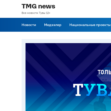
TMG news
Все новости Тувы 12+
Новости
Медээлер
Национальные проекты