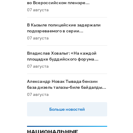
во Всероссийском пленэре
акварелистов в Ханты-Мансийске
07 августа
В Кызыле полицейские задержали
подозреваемого в серии
мошенничеств
07 августа
Владислав Ховалыг: «На каждой
площадке буддийского форума
будет обеспечен строгий контроль
07 августа
порядка»
Александр Новак Тывада бензин
база дизель талазы-биле байдалды
хыналдада алган
07 августа
Больше новостей
НАЦИОНАЛЬНЫЕ