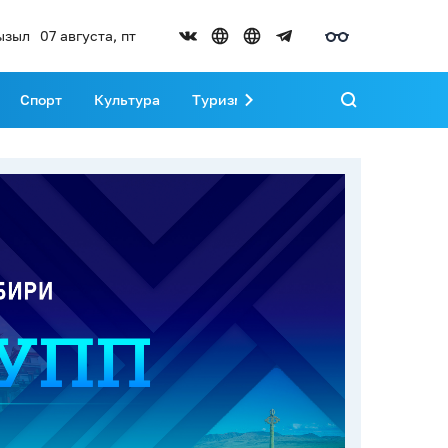
ызыл
07 августа, пт
Спорт
Культура
Туризм
Развитие Тувы
Реда