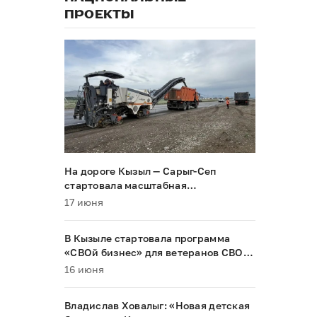
ПРОЕКТЫ
На дороге Кызыл — Сарыг-Сеп
стартовала масштабная
реконструкция
17 июня
В Кызыле стартовала программа
«СВОй бизнес» для ветеранов СВО и
их семей
16 июня
Владислав Ховалыг: «Новая детская