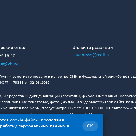
еский отдел
Эл.почта редакции
tuvanews@mail.ru
22 18 10
ia@bk.ru
рупп» зарегистрировано в качестве СМИ в Федеральной службе по надз
77 — 76336 от 02.08.2019.
 и средства индивидуализации (логотипы, фирменные знаки). Использо
спользование текстовых, фото-, аудио- и видеоматериалов сайта возм
меняются все меры, предусмотренные ст. 1301 ГК РФ. На сайте www.t
Тывамедиагрупп". Главный редактор Иванов Н.М.
ются cookie-файлы, продолжая
бработку персональных данных
в
OK