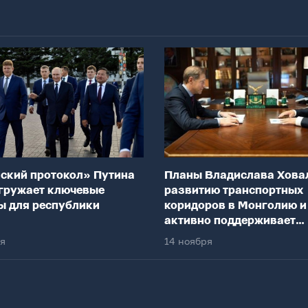
ский протокол» Путина
Планы Владислава Хова
гружает ключевые
развитию транспортных
ы для республики
коридоров в Монголию и
активно поддерживает
федеральный центр
ря
14 ноября