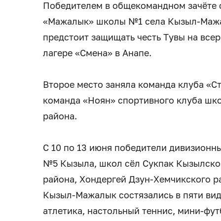
Победителем в общекомандном зачёте 
«Мажалык» школы №1 села Кызыл-Мажа
предстоит защищать честь Тувы на все
лагере «Смена» в Анапе.
Второе место заняла команда клуба «С
команда «Ноян» спортивного клуба шк
района.
С 10 по 13 июня победители дивизионн
№5 Кызыла, школ сёл Сукпак Кызылско
района, Хондергей Дзун-Хемчикского р
Кызыл-Мажалык состязались в пяти вида
атлетика, настольный теннис, мини-фут