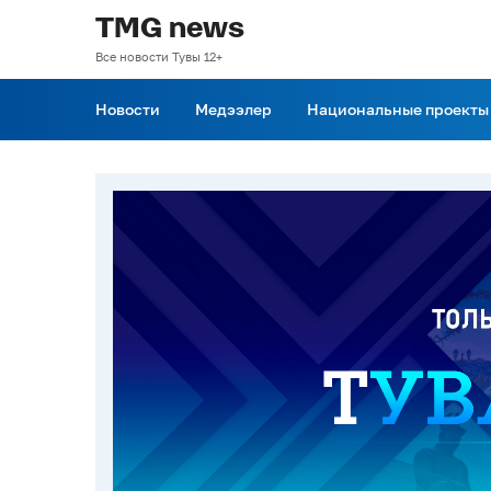
TMG news
Все новости Тувы 12+
Новости
Медээлер
Национальные проекты