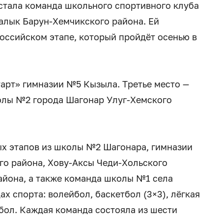
стала команда школьного спортивного клуба
лык Барун-Хемчикского района. Ей
российском этапе, который пройдёт осенью в
тарт» гимназии №5 Кызыла. Третье место —
олы №2 города Шагонар Улуг-Хемского
ых этапов из школы №2 Шагонара, гимназии
го района, Хову-Аксы Чеди-Хольского
айона, а также команда школы №1 села
х спорта: волейбол, баскетбол (3×3), лёгкая
бол. Каждая команда состояла из шести