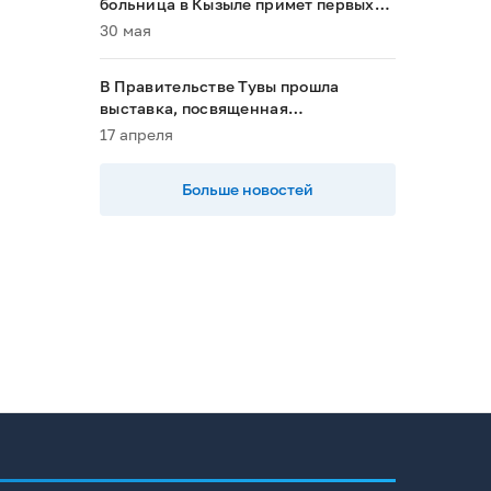
больница в Кызыле примет первых
пациентов в 2028 году»
30 мая
В Правительстве Тувы прошла
выставка, посвященная
национальным проектам
17 апреля
Больше новостей