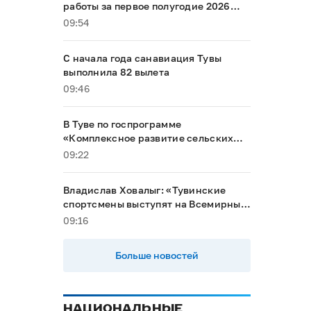
работы за первое полугодие 2026
года
09:54
С начала года санавиация Тувы
выполнила 82 вылета
09:46
В Туве по госпрограмме
«Комплексное развитие сельских
территорий» строят два объекта
09:22
Владислав Ховалыг: «Тувинские
спортсмены выступят на Всемирных
играх кочевников в Кыргызстане»
09:16
Больше новостей
НАЦИОНАЛЬНЫЕ