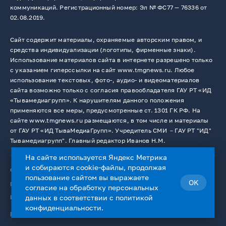
коммуникаций. Регистрационный номер: Эл № ФС77 — 76336 от
02.08.2019.
Сайт содержит материалы, охраняемые авторским правом, и
средства индивидуализации (логотипы, фирменные знаки).
Использование материалов сайта в интернете разрешено только
с указанием гиперссылки на сайт www.tmgnews.ru. Любое
использование текстовых, фото-, аудио- и видеоматериалов
сайта возможно только с согласия правообладателя ГАУ РТ «ИД
«Тывамедиагрупп». К нарушителям данного положения
применяются все меры, предусмотренные ст. 1301 ГК РФ. На
сайте www.tmgnews.ru размещаются, в том числе и материалы
от ГАУ РТ «ИД ТываМедиаГрупп». Учредитель СМИ －ГАУ РТ "ИД"
Тывамедиагрупп". Главный редактор Иванов Н.М.
На сайте используется Яндекс Метрика
и собираются cookie-файлы, продолжая
© 2026. Все права защищены.
12+
пользование сайтом вы выражаете
OK
Пользовательское соглашение
согласие на
обработку персональных
Использование cookie-файлов
данных
в соответствии с
политикой
конфиденциальности
.
Работает на