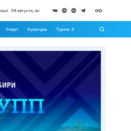
ызыл
09 августа, вс
Спорт
Культура
Туризм
Развитие Тувы
Реда