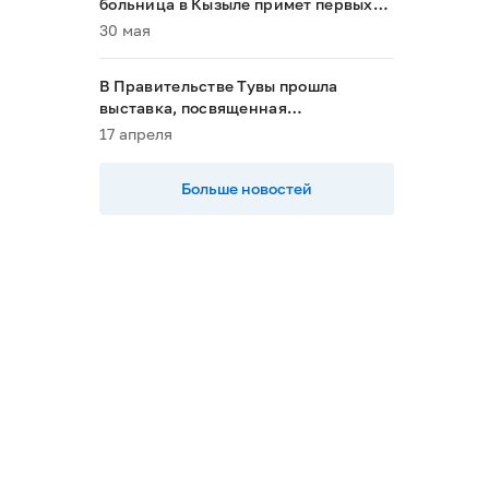
больница в Кызыле примет первых
пациентов в 2028 году»
30 мая
В Правительстве Тувы прошла
выставка, посвященная
национальным проектам
17 апреля
Больше новостей