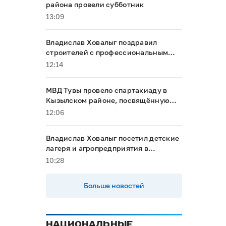
района провели субботник
13:09
Владислав Ховалыг поздравил
строителей с профессиональным
праздником
12:14
МВД Тувы провело спартакиаду в
Кызылском районе, посвящённую
Году народного единства
12:06
Владислав Ховалыг посетил детские
лагеря и агропредприятия в
Тандинском районе
10:28
Больше новостей
НАЦИОНАЛЬНЫЕ