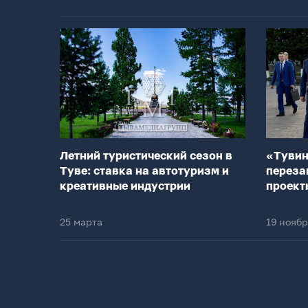
Летний туристический сезон в
«Тувин
Туве: ставка на автотуризм и
переза
креативные индустрии
проект
25 марта
19 нояб