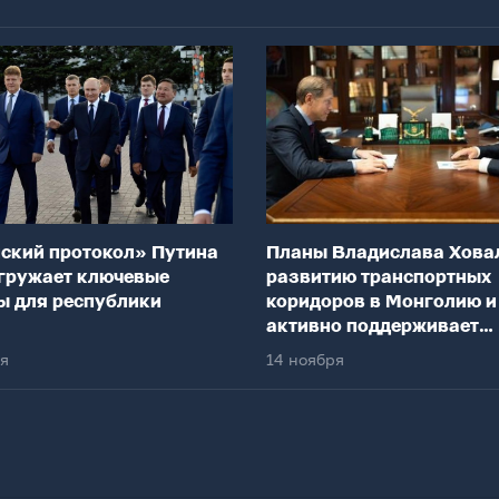
ский протокол» Путина
Планы Владислава Хова
гружает ключевые
развитию транспортных
ы для республики
коридоров в Монголию и
активно поддерживает
федеральный центр
ря
14 ноября