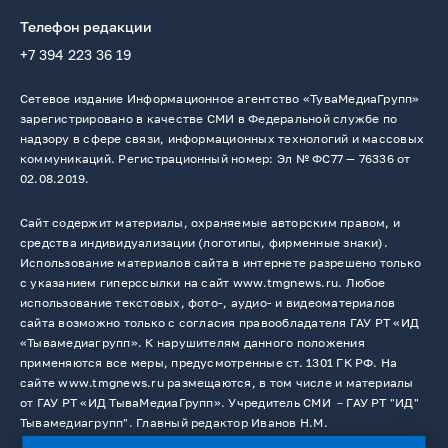
Телефон редакции
+7 394 223 36 19
Сетевое издание Информационное агентство «ТуваМедиаГрупп»
зарегистрировано в качестве СМИ в Федеральной службе по
надзору в сфере связи, информационных технологий и массовых
коммуникаций. Регистрационный номер: Эл № ФС77 — 76336 от
02.08.2019.
Сайт содержит материалы, охраняемые авторским правом, и
средства индивидуализации (логотипы, фирменные знаки).
Использование материалов сайта в интернете разрешено только
с указанием гиперссылки на сайт www.tmgnews.ru. Любое
использование текстовых, фото-, аудио- и видеоматериалов
сайта возможно только с согласия правообладателя ГАУ РТ «ИД
«Тывамедиагрупп». К нарушителям данного положения
применяются все меры, предусмотренные ст. 1301 ГК РФ. На
сайте www.tmgnews.ru размещаются, в том числе и материалы
от ГАУ РТ «ИД ТываМедиаГрупп». Учредитель СМИ －ГАУ РТ "ИД"
Тывамедиагрупп". Главный редактор Иванов Н.М.