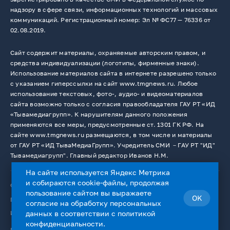
надзору в сфере связи, информационных технологий и массовых
коммуникаций. Регистрационный номер: Эл № ФС77 — 76336 от
02.08.2019.
Сайт содержит материалы, охраняемые авторским правом, и
средства индивидуализации (логотипы, фирменные знаки).
Использование материалов сайта в интернете разрешено только
с указанием гиперссылки на сайт www.tmgnews.ru. Любое
использование текстовых, фото-, аудио- и видеоматериалов
сайта возможно только с согласия правообладателя ГАУ РТ «ИД
«Тывамедиагрупп». К нарушителям данного положения
применяются все меры, предусмотренные ст. 1301 ГК РФ. На
сайте www.tmgnews.ru размещаются, в том числе и материалы
от ГАУ РТ «ИД ТываМедиаГрупп». Учредитель СМИ －ГАУ РТ "ИД"
Тывамедиагрупп". Главный редактор Иванов Н.М.
На сайте используется Яндекс Метрика
и собираются cookie-файлы, продолжая
© 2026. Все права защищены.
12+
пользование сайтом вы выражаете
OK
Пользовательское соглашение
согласие на
обработку персональных
данных
в соответствии с
политикой
Использование cookie-файлов
конфиденциальности
.