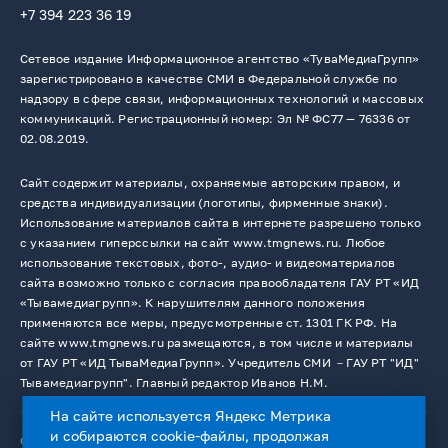
+7 394 223 36 19
Сетевое издание Информационное агентство «ТуваМедиаГрупп»
зарегистрировано в качестве СМИ в Федеральной службе по
надзору в сфере связи, информационных технологий и массовых
коммуникаций. Регистрационный номер: Эл № ФС77 — 76336 от
02.08.2019.
Сайт содержит материалы, охраняемые авторским правом, и
средства индивидуализации (логотипы, фирменные знаки).
Использование материалов сайта в интернете разрешено только
с указанием гиперссылки на сайт www.tmgnews.ru. Любое
использование текстовых, фото-, аудио- и видеоматериалов
сайта возможно только с согласия правообладателя ГАУ РТ «ИД
«Тывамедиагрупп». К нарушителям данного положения
применяются все меры, предусмотренные ст. 1301 ГК РФ. На
сайте www.tmgnews.ru размещаются, в том числе и материалы
от ГАУ РТ «ИД ТываМедиаГрупп». Учредитель СМИ －ГАУ РТ "ИД"
Тывамедиагрупп". Главный редактор Иванов Н.М.
На сайте используется Яндекс Метрика
и собираются cookie-файлы, продолжая
© 2026. Все права защищены.
12+