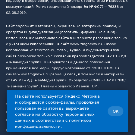
надзору в сфере связи, информационных технологий и массовых
коммуникаций. Регистрационный номер: Эл № ФС77 — 76336 от
02.08.2019.
Сайт содержит материалы, охраняемые авторским правом, и
средства индивидуализации (логотипы, фирменные знаки).
Использование материалов сайта в интернете разрешено только
с указанием гиперссылки на сайт www.tmgnews.ru. Любое
использование текстовых, фото-, аудио- и видеоматериалов
сайта возможно только с согласия правообладателя ГАУ РТ «ИД
«Тывамедиагрупп». К нарушителям данного положения
применяются все меры, предусмотренные ст. 1301 ГК РФ. На
сайте www.tmgnews.ru размещаются, в том числе и материалы
от ГАУ РТ «ИД ТываМедиаГрупп». Учредитель СМИ －ГАУ РТ "ИД"
Тывамедиагрупп". Главный редактор Иванов Н.М.
На сайте используется Яндекс Метрика
и собираются cookie-файлы, продолжая
© 2026. Все права защищены.
12+
пользование сайтом вы выражаете
OK
Пользовательское соглашение
согласие на
обработку персональных
Использование cookie-файлов
данных
в соответствии с
политикой
конфиденциальности
.
Работает на