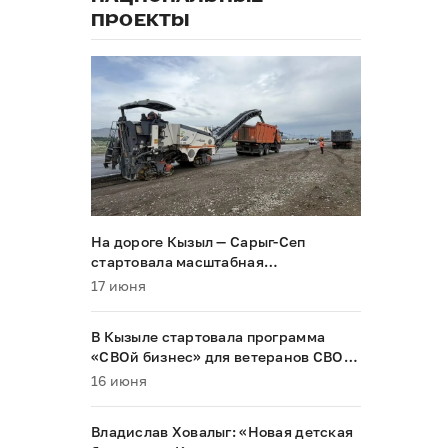
ПРОЕКТЫ
На дороге Кызыл — Сарыг-Сеп
стартовала масштабная
реконструкция
17 июня
В Кызыле стартовала программа
«СВОй бизнес» для ветеранов СВО и
их семей
16 июня
Владислав Ховалыг: «Новая детская