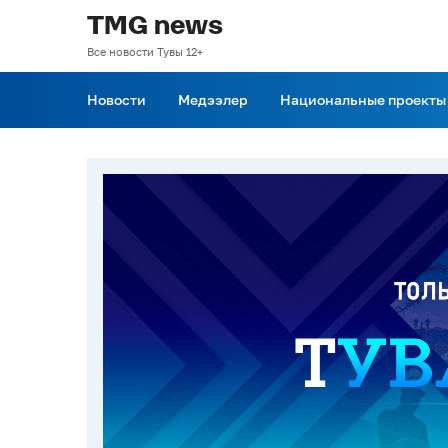
TMG news
Все новости Тувы 12+
Новости
Медээлер
Национальные проекты