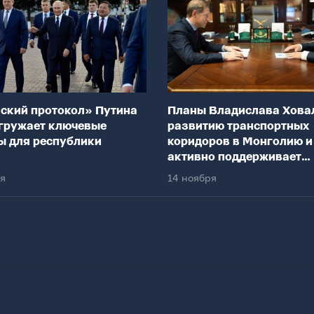
ский протокол» Путина
Планы Владислава Хова
гружает ключевые
развитию транспортных
ы для республики
коридоров в Монголию и
активно поддерживает
федеральный центр
ря
14 ноября