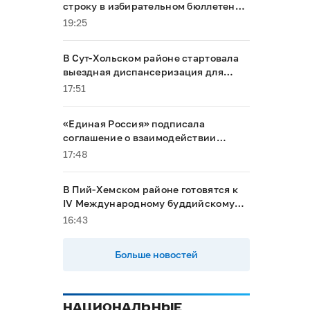
строку в избирательном бюллетене
на выборах в Госдуму
19:25
В Сут-Хольском районе стартовала
выездная диспансеризация для
маломобильных граждан
17:51
«Единая Россия» подписала
соглашение о взаимодействии
между Общественной палатой РФ и
17:48
политическими партиями
В Пий-Хемском районе готовятся к
IV Международному буддийскому
форуму
16:43
Больше новостей
НАЦИОНАЛЬНЫЕ