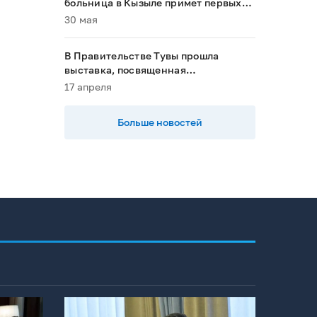
больница в Кызыле примет первых
пациентов в 2028 году»
30 мая
В Правительстве Тувы прошла
выставка, посвященная
национальным проектам
17 апреля
Больше новостей