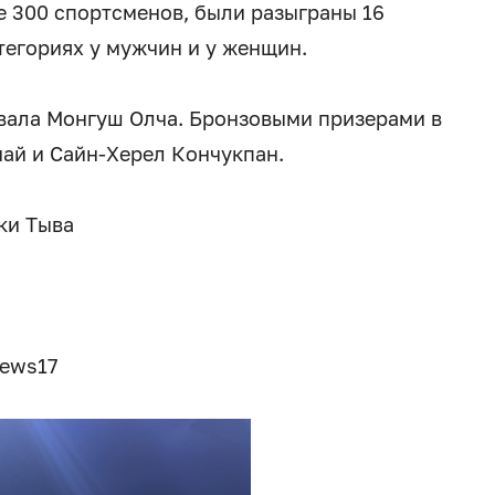
е 300 спортсменов, были разыграны 16
тегориях у мужчин и у женщин.
вала Монгуш Олча. Бронзовыми призерами в
ай и Сайн-Херел Кончукпан.
ки Тыва
news17