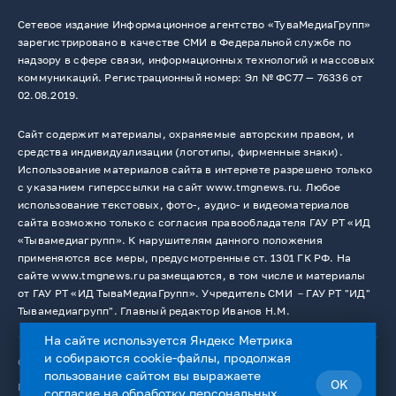
Сетевое издание Информационное агентство «ТуваМедиаГрупп»
зарегистрировано в качестве СМИ в Федеральной службе по
надзору в сфере связи, информационных технологий и массовых
коммуникаций. Регистрационный номер: Эл № ФС77 — 76336 от
02.08.2019.
Сайт содержит материалы, охраняемые авторским правом, и
средства индивидуализации (логотипы, фирменные знаки).
Использование материалов сайта в интернете разрешено только
с указанием гиперссылки на сайт www.tmgnews.ru. Любое
использование текстовых, фото-, аудио- и видеоматериалов
сайта возможно только с согласия правообладателя ГАУ РТ «ИД
«Тывамедиагрупп». К нарушителям данного положения
применяются все меры, предусмотренные ст. 1301 ГК РФ. На
сайте www.tmgnews.ru размещаются, в том числе и материалы
от ГАУ РТ «ИД ТываМедиаГрупп». Учредитель СМИ －ГАУ РТ "ИД"
Тывамедиагрупп". Главный редактор Иванов Н.М.
На сайте используется Яндекс Метрика
и собираются cookie-файлы, продолжая
© 2026. Все права защищены.
12+
пользование сайтом вы выражаете
OK
Пользовательское соглашение
согласие на
обработку персональных