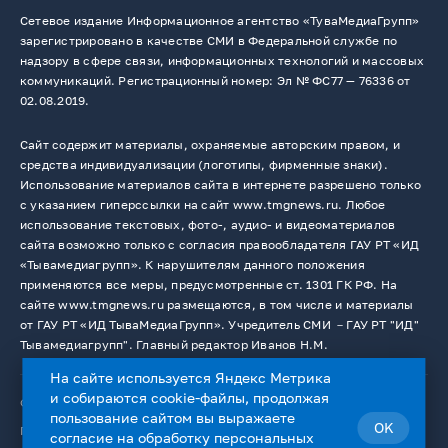
Сетевое издание Информационное агентство «ТуваМедиаГрупп»
зарегистрировано в качестве СМИ в Федеральной службе по
надзору в сфере связи, информационных технологий и массовых
коммуникаций. Регистрационный номер: Эл № ФС77 — 76336 от
02.08.2019.
Сайт содержит материалы, охраняемые авторским правом, и
средства индивидуализации (логотипы, фирменные знаки).
Использование материалов сайта в интернете разрешено только
с указанием гиперссылки на сайт www.tmgnews.ru. Любое
использование текстовых, фото-, аудио- и видеоматериалов
сайта возможно только с согласия правообладателя ГАУ РТ «ИД
«Тывамедиагрупп». К нарушителям данного положения
применяются все меры, предусмотренные ст. 1301 ГК РФ. На
сайте www.tmgnews.ru размещаются, в том числе и материалы
от ГАУ РТ «ИД ТываМедиаГрупп». Учредитель СМИ －ГАУ РТ "ИД"
Тывамедиагрупп". Главный редактор Иванов Н.М.
На сайте используется Яндекс Метрика
и собираются cookie-файлы, продолжая
© 2026. Все права защищены.
12+
пользование сайтом вы выражаете
OK
Пользовательское соглашение
согласие на
обработку персональных