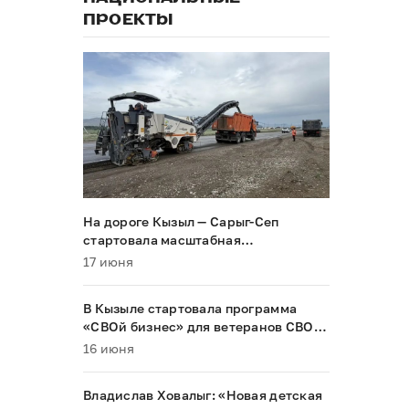
ПРОЕКТЫ
На дороге Кызыл — Сарыг-Сеп
стартовала масштабная
реконструкция
17 июня
В Кызыле стартовала программа
«СВОй бизнес» для ветеранов СВО и
их семей
16 июня
Владислав Ховалыг: «Новая детская