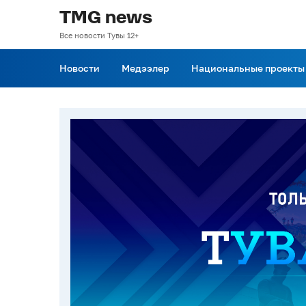
TMG news
Все новости Тувы 12+
Новости
Медээлер
Национальные проекты