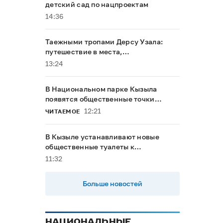
детский сад по нацпроектам
14:36
Таежными тропами Дерсу Узала:
путешествие в места,
напоминающие о герое Максима
13:24
Мунзука
В Национальном парке Кызыла
появятся общественные точки
доступа к интернету
12:21
ЧИТАЕМОЕ
В Кызыле устанавливают новые
общественные туалеты к
буддийскому форуму
11:32
Больше новостей
НАЦИОНАЛЬНЫЕ