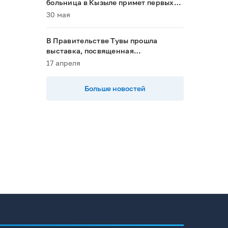
больница в Кызыле примет первых
пациентов в 2028 году»
30 мая
В Правительстве Тувы прошла
выставка, посвященная
национальным проектам
17 апреля
Больше новостей