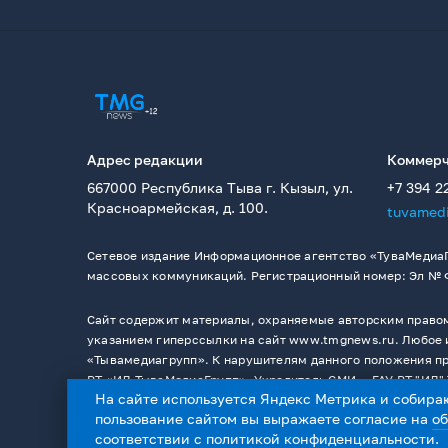
Адрес редакции
Коммерч
667000 Республика Тыва г. Кызыл, ул.
+7 394 2
Красноармейская, д. 100.
tuvamed
Сетевое издание Информационное агентство «ТуваМедиаГ
массовых коммуникаций. Регистрационный номер: Эл № ФС
Сайт содержит материалы, охраняемые авторским правом,
указанием гиперссылки на сайт www.tmgnews.ru. Любое и
«Тывамедиагрупп». К нарушителям данного положения при
РТ «ИД ТываМедиаГрупп». Учредитель СМИ －ГАУ РТ "ИД" 
На сайте используется Яндекс Метрика и собира
пользование сайтом вы выражаете согласие на
о
соответствии с
политикой конфиденциальности
.