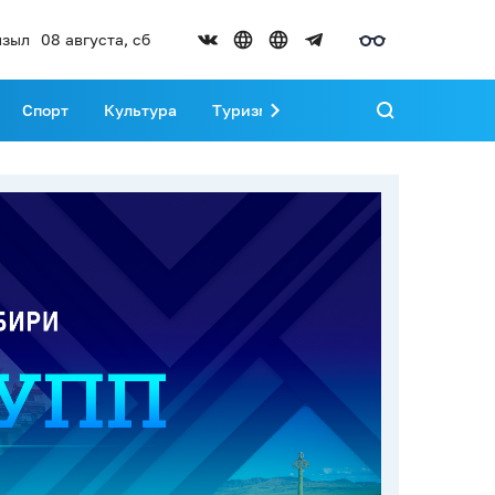
зыл
08 августа, сб
Спорт
Культура
Туризм
Развитие Тувы
Реда