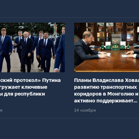
ский протокол» Путина
Планы Владислава Хова
гружает ключевые
развитию транспортных
ы для республики
коридоров в Монголию и
активно поддерживает
федеральный центр
ря
14 ноября