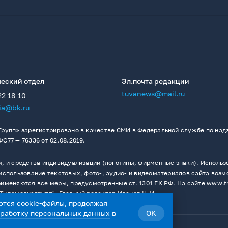
еский отдел
Эл.почта редакции
tuvanews@mail.ru
22 18 10
ia@bk.ru
рупп» зарегистрировано в качестве СМИ в Федеральной службе по надз
77 — 76336 от 02.08.2019.
 и средства индивидуализации (логотипы, фирменные знаки). Использо
спользование текстовых, фото-, аудио- и видеоматериалов сайта возм
меняются все меры, предусмотренные ст. 1301 ГК РФ. На сайте www.t
Тывамедиагрупп". Главный редактор Иванов Н.М.
ются cookie-файлы, продолжая
бработку персональных данных
в
OK