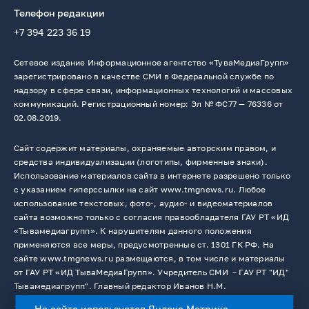
Телефон редакции
+7 394 223 36 19
Сетевое издание Информационное агентство «ТуваМедиаГрупп»
зарегистрировано в качестве СМИ в Федеральной службе по
надзору в сфере связи, информационных технологий и массовых
коммуникаций. Регистрационный номер: Эл № ФС77 — 76336 от
02.08.2019.
Сайт содержит материалы, охраняемые авторским правом, и
средства индивидуализации (логотипы, фирменные знаки).
Использование материалов сайта в интернете разрешено только
с указанием гиперссылки на сайт www.tmgnews.ru. Любое
использование текстовых, фото-, аудио- и видеоматериалов
сайта возможно только с согласия правообладателя ГАУ РТ «ИД
«Тывамедиагрупп». К нарушителям данного положения
применяются все меры, предусмотренные ст. 1301 ГК РФ. На
сайте www.tmgnews.ru размещаются, в том числе и материалы
от ГАУ РТ «ИД ТываМедиаГрупп». Учредитель СМИ －ГАУ РТ "ИД"
Тывамедиагрупп". Главный редактор Иванов Н.М.
На сайте используется Яндекс Метрика