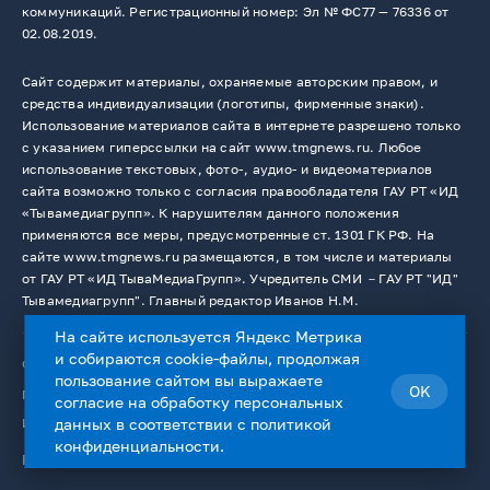
коммуникаций. Регистрационный номер: Эл № ФС77 — 76336 от
02.08.2019.
Сайт содержит материалы, охраняемые авторским правом, и
средства индивидуализации (логотипы, фирменные знаки).
Использование материалов сайта в интернете разрешено только
с указанием гиперссылки на сайт www.tmgnews.ru. Любое
использование текстовых, фото-, аудио- и видеоматериалов
сайта возможно только с согласия правообладателя ГАУ РТ «ИД
«Тывамедиагрупп». К нарушителям данного положения
применяются все меры, предусмотренные ст. 1301 ГК РФ. На
сайте www.tmgnews.ru размещаются, в том числе и материалы
от ГАУ РТ «ИД ТываМедиаГрупп». Учредитель СМИ －ГАУ РТ "ИД"
Тывамедиагрупп". Главный редактор Иванов Н.М.
На сайте используется Яндекс Метрика
и собираются cookie-файлы, продолжая
© 2026. Все права защищены.
12+
пользование сайтом вы выражаете
OK
Пользовательское соглашение
согласие на
обработку персональных
Использование cookie-файлов
данных
в соответствии с
политикой
конфиденциальности
.
Работает на