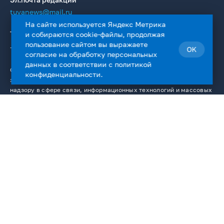
tuvanews@mail.ru
На сайте используется Яндекс Метрика
Телефон редакции
и собираются cookie-файлы, продолжая
пользование сайтом вы выражаете
+7 394 223 36 19
OK
согласие на
обработку персональных
данных
в соответствии с
политикой
Сетевое издание Информационное агентство «ТуваМедиаГрупп»
конфиденциальности
.
зарегистрировано в качестве СМИ в Федеральной службе по
надзору в сфере связи, информационных технологий и массовых
коммуникаций. Регистрационный номер: Эл № ФС77 — 76336 от
02.08.2019.
Сайт содержит материалы, охраняемые авторским правом, и
средства индивидуализации (логотипы, фирменные знаки).
Использование материалов сайта в интернете разрешено только
с указанием гиперссылки на сайт www.tmgnews.ru. Любое
использование текстовых, фото-, аудио- и видеоматериалов
сайта возможно только с согласия правообладателя ГАУ РТ «ИД
«Тывамедиагрупп». К нарушителям данного положения
применяются все меры, предусмотренные ст. 1301 ГК РФ. На
сайте www.tmgnews.ru размещаются, в том числе и материалы
от ГАУ РТ «ИД ТываМедиаГрупп». Учредитель СМИ －ГАУ РТ "ИД"