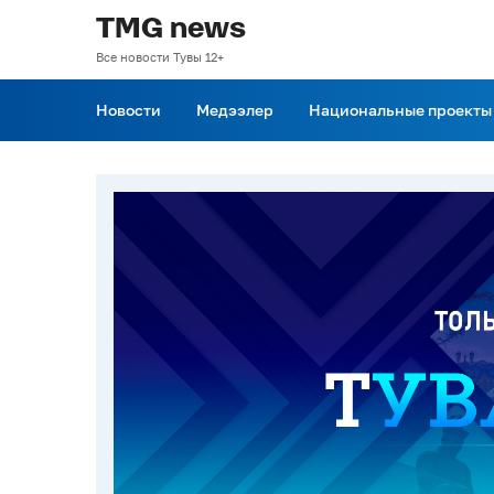
TMG news
Все новости Тувы 12+
Новости
Медээлер
Национальные проекты