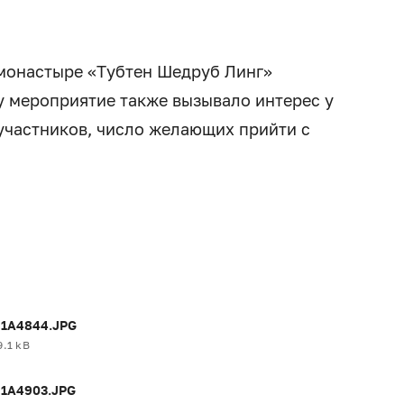
монастыре «Тубтен Шедруб Линг»
у мероприятие также вызывало интерес у
 участников, число желающих прийти с
1A4844.JPG
9.1 kB
1A4903.JPG