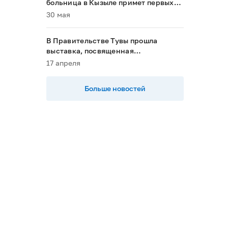
больница в Кызыле примет первых
пациентов в 2028 году»
30 мая
В Правительстве Тувы прошла
выставка, посвященная
национальным проектам
17 апреля
Больше новостей