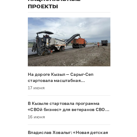
ПРОЕКТЫ
На дороге Кызыл — Сарыг-Сеп
стартовала масштабная
реконструкция
17 июня
В Кызыле стартовала программа
«СВОй бизнес» для ветеранов СВО и
их семей
16 июня
Владислав Ховалыг: «Новая детская