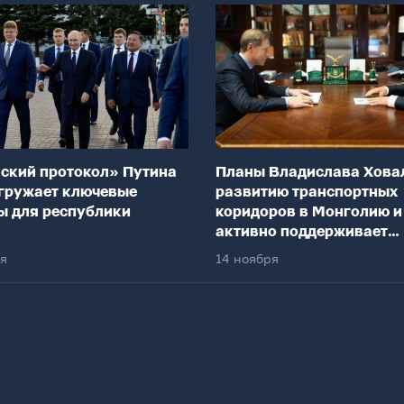
ский протокол» Путина
Планы Владислава Хова
гружает ключевые
развитию транспортных
ы для республики
коридоров в Монголию и
активно поддерживает
федеральный центр
ря
14 ноября