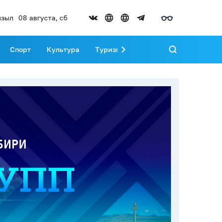
зыл
08 августа, сб
Спорт
Культура
Туризм
Развитие Тувы
Реда