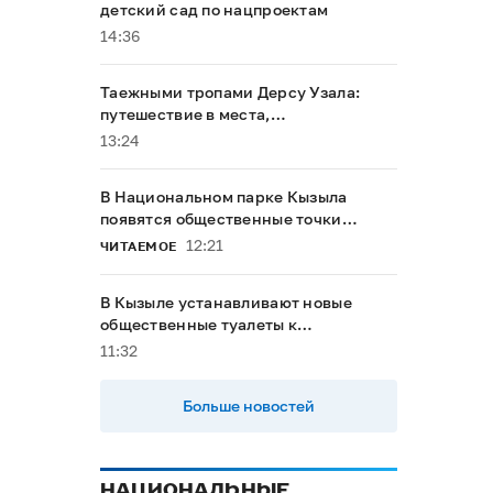
детский сад по нацпроектам
14:36
Таежными тропами Дерсу Узала:
путешествие в места,
напоминающие о герое Максима
13:24
Мунзука
В Национальном парке Кызыла
появятся общественные точки
доступа к интернету
12:21
ЧИТАЕМОЕ
В Кызыле устанавливают новые
общественные туалеты к
буддийскому форуму
11:32
Больше новостей
НАЦИОНАЛЬНЫЕ