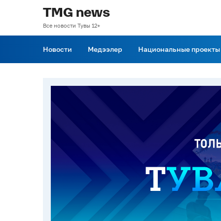
TMG news
Все новости Тувы 12+
Новости
Медээлер
Национальные проекты