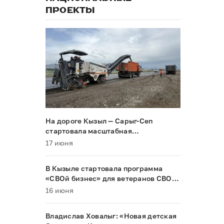
ПРОЕКТЫ
На дороге Кызыл — Сарыг-Сеп
стартовала масштабная
реконструкция
17 июня
В Кызыле стартовала программа
«СВОй бизнес» для ветеранов СВО и
их семей
16 июня
Владислав Ховалыг: «Новая детская