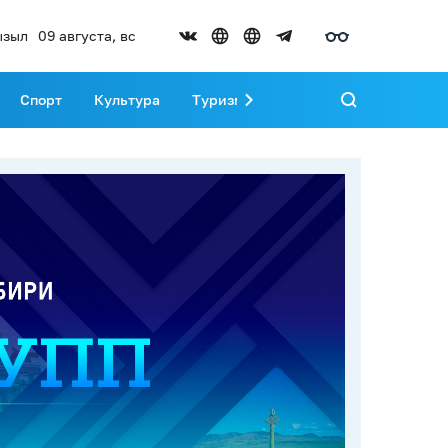
ызыл
09 августа, вс
Спорт
Культура
Туризм
Развитие Тувы
Реда