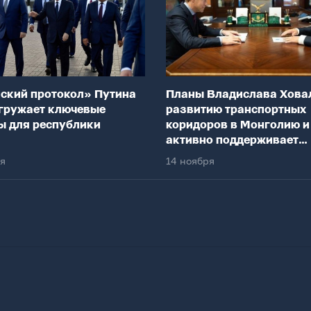
ский протокол» Путина
Планы Владислава Хова
гружает ключевые
развитию транспортных
ы для республики
коридоров в Монголию и
активно поддерживает
федеральный центр
ря
14 ноября