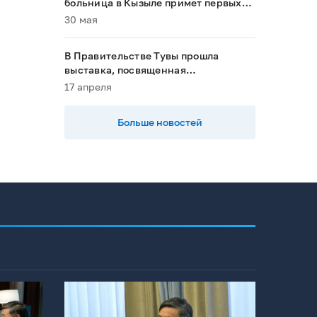
больница в Кызыле примет первых
пациентов в 2028 году»
30 мая
В Правительстве Тувы прошла
выставка, посвященная
национальным проектам
17 апреля
Больше новостей