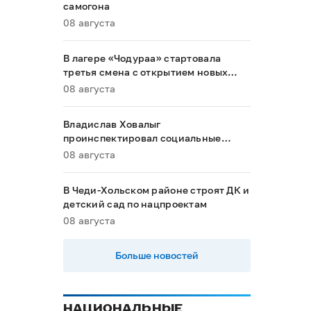
самогона
08 августа
В лагере «Чодураа» стартовала
третья смена с открытием новых
корпусов
08 августа
Владислав Ховалыг
проинспектировал социальные
объекты в Тандинском районе
08 августа
В Чеди-Хольском районе строят ДК и
детский сад по нацпроектам
08 августа
Больше новостей
НАЦИОНАЛЬНЫЕ