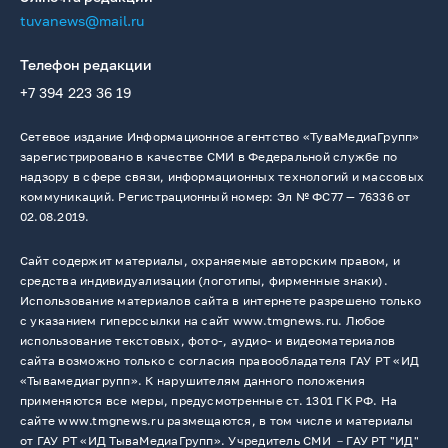
tuvanews@mail.ru
Телефон редакции
+7 394 223 36 19
Сетевое издание Информационное агентство «ТуваМедиаГрупп»
зарегистрировано в качестве СМИ в Федеральной службе по
надзору в сфере связи, информационных технологий и массовых
коммуникаций. Регистрационный номер: Эл № ФС77 — 76336 от
02.08.2019.
Сайт содержит материалы, охраняемые авторским правом, и
средства индивидуализации (логотипы, фирменные знаки).
Использование материалов сайта в интернете разрешено только
с указанием гиперссылки на сайт www.tmgnews.ru. Любое
использование текстовых, фото-, аудио- и видеоматериалов
сайта возможно только с согласия правообладателя ГАУ РТ «ИД
«Тывамедиагрупп». К нарушителям данного положения
применяются все меры, предусмотренные ст. 1301 ГК РФ. На
сайте www.tmgnews.ru размещаются, в том числе и материалы
от ГАУ РТ «ИД ТываМедиаГрупп». Учредитель СМИ －ГАУ РТ "ИД"