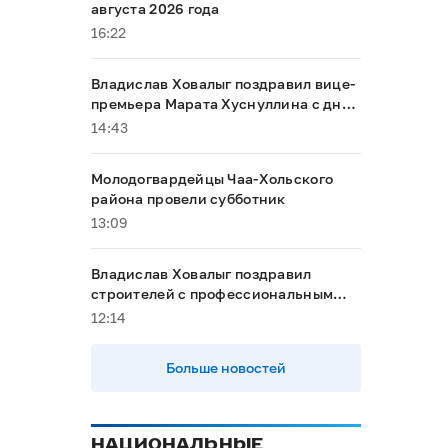
августа 2026 года
16:22
Владислав Ховалыг поздравил вице-
премьера Марата Хуснуллина с днём
рождения
14:43
Молодогвардейцы Чаа-Хольского
района провели субботник
13:09
Владислав Ховалыг поздравил
строителей с профессиональным
праздником
12:14
Больше новостей
НАЦИОНАЛЬНЫЕ