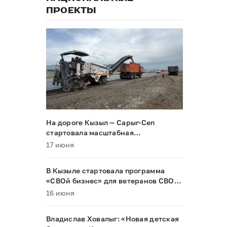
ПРОЕКТЫ
На дороге Кызыл — Сарыг-Сеп
стартовала масштабная
реконструкция
17 июня
В Кызыле стартовала программа
«СВОй бизнес» для ветеранов СВО и
их семей
16 июня
Владислав Ховалыг: «Новая детская