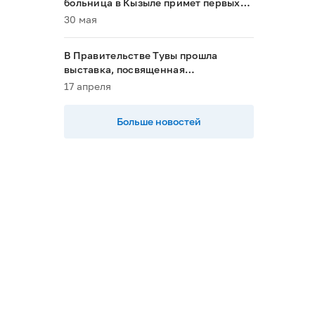
больница в Кызыле примет первых
пациентов в 2028 году»
30 мая
В Правительстве Тувы прошла
выставка, посвященная
национальным проектам
17 апреля
Больше новостей