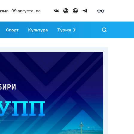
ызыл
09 августа, вс
Спорт
Культура
Туризм
Развитие Тувы
Реда