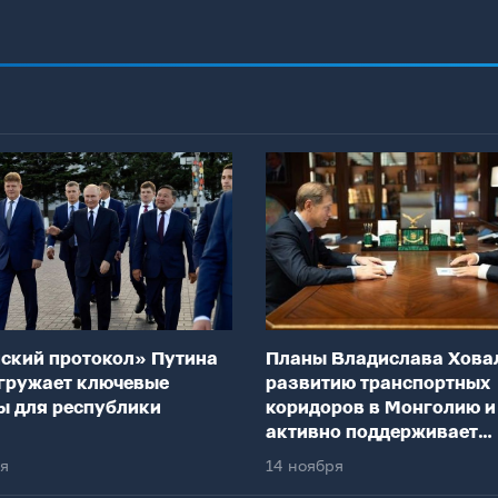
ский протокол» Путина
Планы Владислава Хова
гружает ключевые
развитию транспортных
ы для республики
коридоров в Монголию и
активно поддерживает
федеральный центр
ря
14 ноября