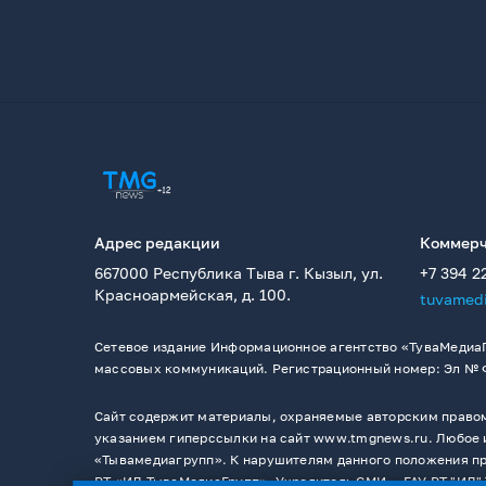
Адрес редакции
Коммерч
667000 Республика Тыва г. Кызыл, ул.
+7 394 2
Красноармейская, д. 100.
tuvamed
Сетевое издание Информационное агентство «ТуваМедиаГ
массовых коммуникаций. Регистрационный номер: Эл № ФС
Сайт содержит материалы, охраняемые авторским правом,
указанием гиперссылки на сайт www.tmgnews.ru. Любое и
«Тывамедиагрупп». К нарушителям данного положения при
РТ «ИД ТываМедиаГрупп». Учредитель СМИ －ГАУ РТ "ИД" 