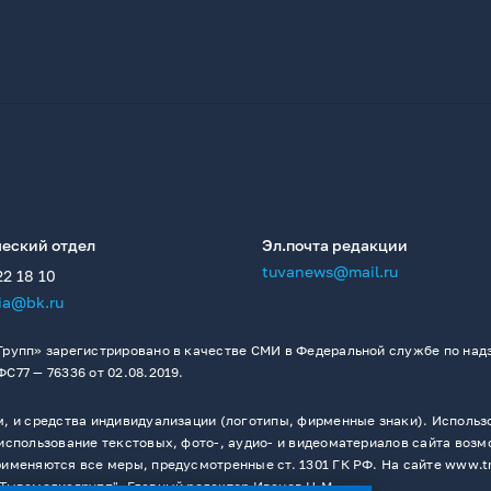
еский отдел
Эл.почта редакции
tuvanews@mail.ru
22 18 10
ia@bk.ru
рупп» зарегистрировано в качестве СМИ в Федеральной службе по надз
77 — 76336 от 02.08.2019.
 и средства индивидуализации (логотипы, фирменные знаки). Использо
спользование текстовых, фото-, аудио- и видеоматериалов сайта возм
меняются все меры, предусмотренные ст. 1301 ГК РФ. На сайте www.t
Тывамедиагрупп". Главный редактор Иванов Н.М.