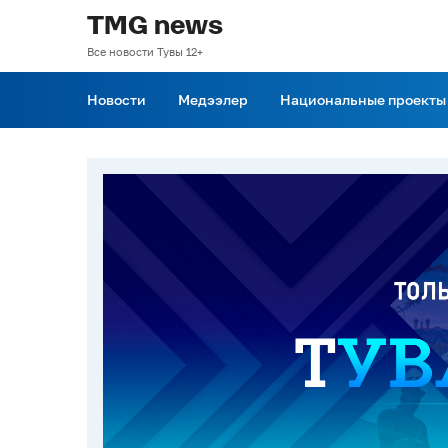
TMG news
Все новости Тувы 12+
Новости
Медээлер
Национальные проекты