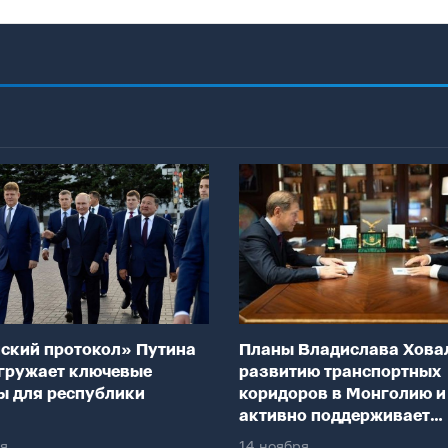
ский протокол» Путина
Планы Владислава Хова
гружает ключевые
развитию транспортных
ы для республики
коридоров в Монголию и
активно поддерживает
федеральный центр
ря
14 ноября