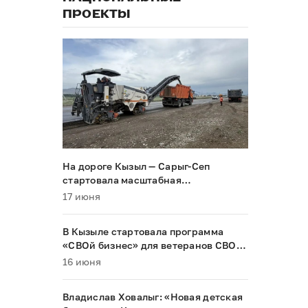
ПРОЕКТЫ
На дороге Кызыл — Сарыг-Сеп
стартовала масштабная
реконструкция
17 июня
В Кызыле стартовала программа
«СВОй бизнес» для ветеранов СВО и
их семей
16 июня
Владислав Ховалыг: «Новая детская