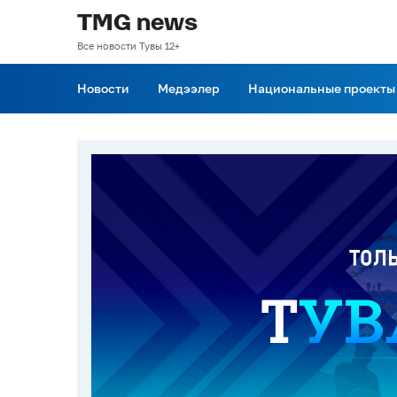
TMG news
Все новости Тувы 12+
Новости
Медээлер
Национальные проекты