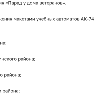
ия «Парад у дома ветеранов».
жения макетами учебных автоматов АК-74
на;
инского района;
о района;
о района;