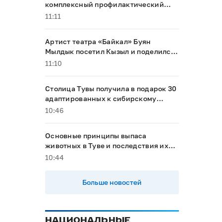
комплексный профилактический
рейд
11:11
Артист театра «Байкал» Буян
Мылдык посетил Кызыл и поделился
впечатлениями от перемен в родном
11:10
городе
Столица Тувы получила в подарок 30
адаптированных к сибирскому
климату туй
10:46
Основные принципы выпаса
животных в Туве и последствия их
несоблюдения
10:44
Больше новостей
НАЦИОНАЛЬНЫЕ