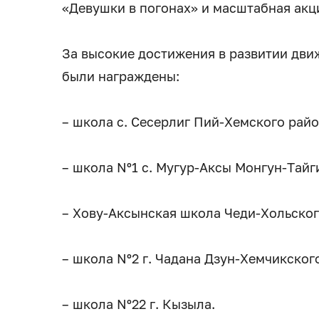
«Девушки в погонах» и масштабная акц
За высокие достижения в развитии дви
были награждены:
– школа с. Сесерлиг Пий-Хемского райо
– школа Nº1 с. Мугур-Аксы Монгун-Тайг
– Хову-Аксынская школа Чеди-Хольског
– школа Nº2 г. Чадана Дзун-Хемчикског
– школа Nº22 г. Кызыла.