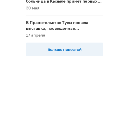
больница в Кызыле примет первых
пациентов в 2028 году»
30 мая
В Правительстве Тувы прошла
выставка, посвященная
национальным проектам
17 апреля
Больше новостей