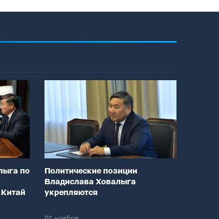
лыга по
Политические позиции
Владислава Ховалыга
 Китай
укрепляются
01 ноября