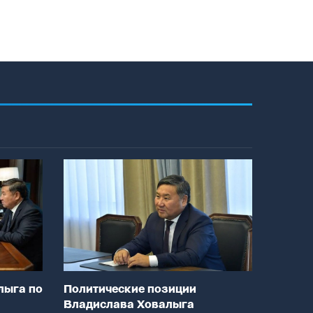
лыга по
Политические позиции
Владислава Ховалыга