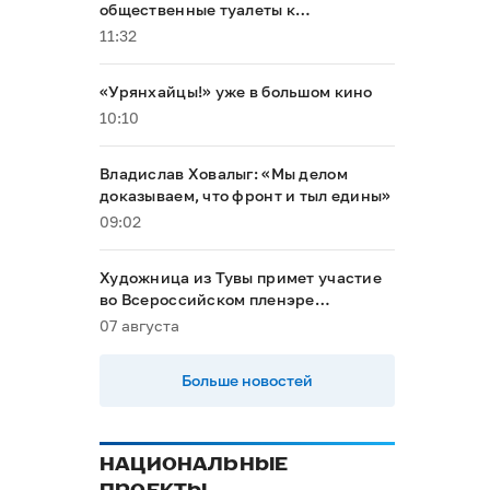
общественные туалеты к
буддийскому форуму
11:32
«Урянхайцы!» уже в большом кино
10:10
Владислав Ховалыг: «Мы делом
доказываем, что фронт и тыл едины»
09:02
Художница из Тувы примет участие
во Всероссийском пленэре
акварелистов в Ханты-Мансийске
07 августа
Больше новостей
НАЦИОНАЛЬНЫЕ