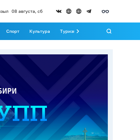
зыл
08 августа, сб
Спорт
Культура
Туризм
Развитие Тувы
Реда