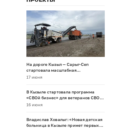
ПРОЕКТЫ
На дороге Кызыл — Сарыг-Сеп
стартовала масштабная
реконструкция
17 июня
В Кызыле стартовала программа
«СВОй бизнес» для ветеранов СВО и
их семей
16 июня
Владислав Ховалыг: «Новая детская
больница в Кызыле примет первых