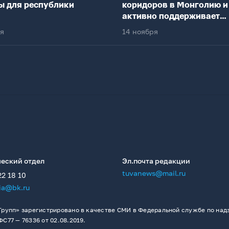
ы для республики
коридоров в Монголию и
активно поддерживает
федеральный центр
ря
14 ноября
еский отдел
Эл.почта редакции
tuvanews@mail.ru
22 18 10
ia@bk.ru
рупп» зарегистрировано в качестве СМИ в Федеральной службе по надз
77 — 76336 от 02.08.2019.