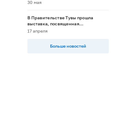
пациентов в 2028 году»
30 мая
В Правительстве Тувы прошла
выставка, посвященная
национальным проектам
17 апреля
Больше новостей