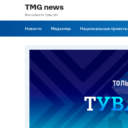
TMG news
Все новости Тувы 12+
Новости
Медээлер
Национальные проекты