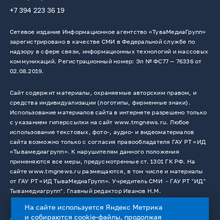
+7 394 223 36 19
Сетевое издание Информационное агентство «ТуваМедиаГрупп»
зарегистрировано в качестве СМИ в Федеральной службе по
надзору в сфере связи, информационных технологий и массовых
коммуникаций. Регистрационный номер: Эл № ФС77 — 76336 от
02.08.2019.
Сайт содержит материалы, охраняемые авторским правом, и
средства индивидуализации (логотипы, фирменные знаки).
Использование материалов сайта в интернете разрешено только
с указанием гиперссылки на сайт www.tmgnews.ru. Любое
использование текстовых, фото-, аудио- и видеоматериалов
сайта возможно только с согласия правообладателя ГАУ РТ «ИД
«Тывамедиагрупп». К нарушителям данного положения
применяются все меры, предусмотренные ст. 1301 ГК РФ. На
сайте www.tmgnews.ru размещаются, в том числе и материалы
от ГАУ РТ «ИД ТываМедиаГрупп». Учредитель СМИ －ГАУ РТ "ИД"
Тывамедиагрупп". Главный редактор Иванов Н.М.
На сайте используется Яндекс Метрика
и собираются cookie-файлы, продолжая
© 2026. Все права защищены.
12+