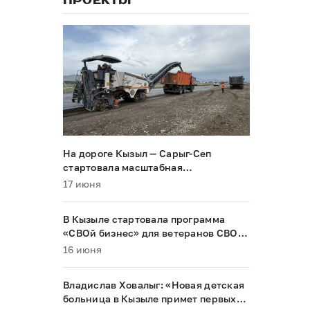
ПРОЕКТЫ
На дороге Кызыл — Сарыг-Сеп
стартовала масштабная
реконструкция
17 июня
В Кызыле стартовала программа
«СВОй бизнес» для ветеранов СВО и
их семей
16 июня
Владислав Ховалыг: «Новая детская
больница в Кызыле примет первых