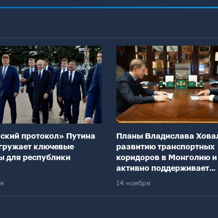
ский протокол» Путина
Планы Владислава Хова
гружает ключевые
развитию транспортных
ы для республики
коридоров в Монголию и
активно поддерживает
федеральный центр
ря
14 ноября