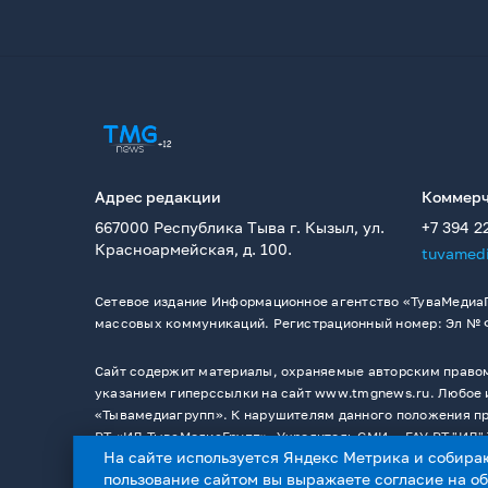
Адрес редакции
Коммерч
667000 Республика Тыва г. Кызыл, ул.
+7 394 2
Красноармейская, д. 100.
tuvamed
Сетевое издание Информационное агентство «ТуваМедиаГ
массовых коммуникаций. Регистрационный номер: Эл № ФС
Сайт содержит материалы, охраняемые авторским правом,
указанием гиперссылки на сайт www.tmgnews.ru. Любое и
«Тывамедиагрупп». К нарушителям данного положения при
РТ «ИД ТываМедиаГрупп». Учредитель СМИ －ГАУ РТ "ИД" 
На сайте используется Яндекс Метрика и собира
пользование сайтом вы выражаете согласие на
о