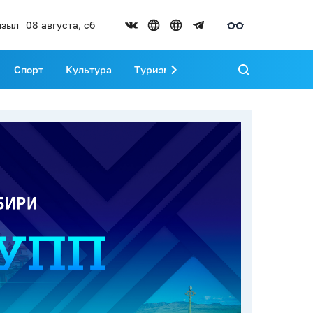
зыл
08 августа, сб
Спорт
Культура
Туризм
Развитие Тувы
Реда