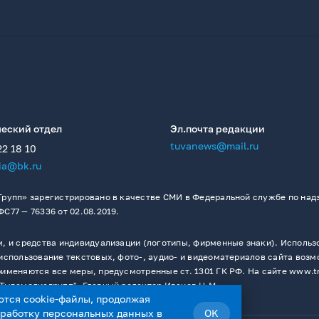
еский отдел
Эл.почта редакции
tuvanews@mail.ru
22 18 10
ia@bk.ru
рупп» зарегистрировано в качестве СМИ в Федеральной службе по надз
77 — 76336 от 02.08.2019.
 и средства индивидуализации (логотипы, фирменные знаки). Использо
спользование текстовых, фото-, аудио- и видеоматериалов сайта возм
меняются все меры, предусмотренные ст. 1301 ГК РФ. На сайте www.t
Тывамедиагрупп". Главный редактор Иванов Н.М.
ются cookie-файлы, продолжая
бработку персональных данных
в
OK