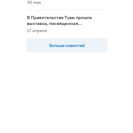
пациентов в 2028 году»
30 мая
В Правительстве Тувы прошла
выставка, посвященная
национальным проектам
17 апреля
Больше новостей