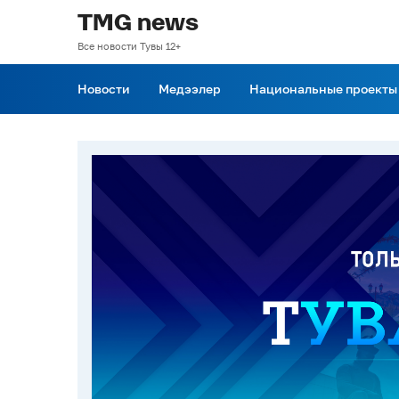
TMG news
Все новости Тувы 12+
Новости
Медээлер
Национальные проекты