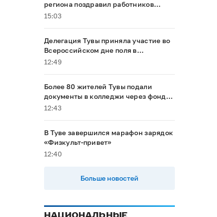
региона поздравил работников
отрасли и вручил награды
15:03
Делегация Тувы приняла участие во
Всероссийском дне поля в
Алтайском крае
12:49
Более 80 жителей Тувы подали
документы в колледжи через фонд
«Защитники Отечества»
12:43
В Туве завершился марафон зарядок
«Физкульт-привет»
12:40
Больше новостей
НАЦИОНАЛЬНЫЕ