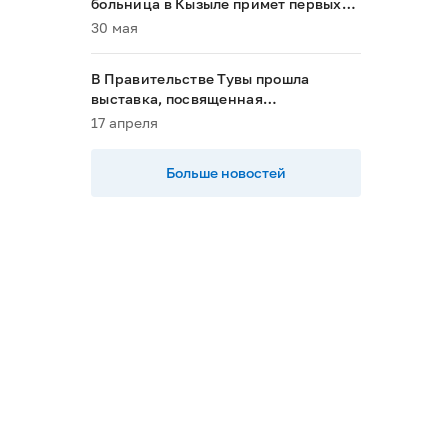
больница в Кызыле примет первых
пациентов в 2028 году»
30 мая
В Правительстве Тувы прошла
выставка, посвященная
национальным проектам
17 апреля
Больше новостей