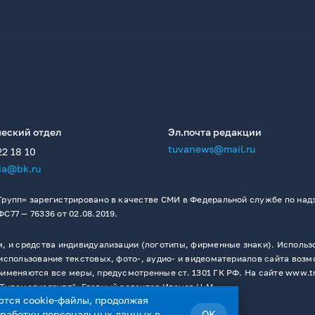
еский отдел
Эл.почта редакции
tuvanews@mail.ru
22 18 10
ia@bk.ru
рупп» зарегистрировано в качестве СМИ в Федеральной службе по надз
77 — 76336 от 02.08.2019.
 и средства индивидуализации (логотипы, фирменные знаки). Использо
спользование текстовых, фото-, аудио- и видеоматериалов сайта возм
меняются все меры, предусмотренные ст. 1301 ГК РФ. На сайте www.t
Тывамедиагрупп". Главный редактор Иванов Н.М.
ются cookie-файлы, продолжая
бработку персональных данных
в
OK