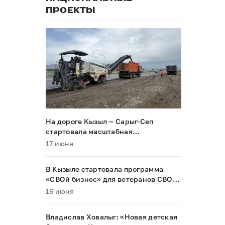
ПРОЕКТЫ
На дороге Кызыл — Сарыг-Сеп
стартовала масштабная
реконструкция
17 июня
В Кызыле стартовала программа
«СВОй бизнес» для ветеранов СВО и
их семей
16 июня
Владислав Ховалыг: «Новая детская