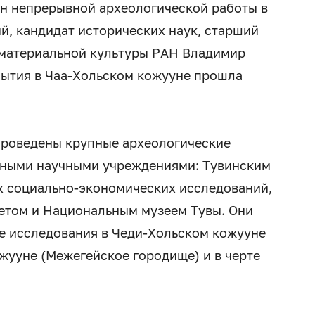
он непрерывной археологической работы в
, кандидат исторических наук, старший
 материальной культуры РАН Владимир
обытия в Чаа-Хольском кожууне прошла
 проведены крупные археологические
ьными научными учреждениями: Тувинским
х социально-экономических исследований,
етом и Национальным музеем Тувы. Они
е исследования в Чеди-Хольском кожууне
ожууне (Межегейское городище) и в черте