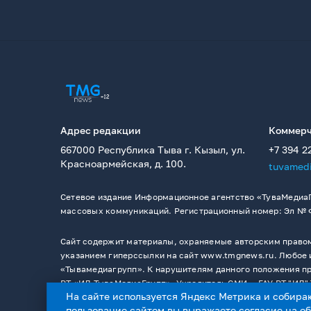
Адрес редакции
Коммерч
667000 Республика Тыва г. Кызыл, ул.
+7 394 2
Красноармейская, д. 100.
tuvamed
Сетевое издание Информационное агентство «ТуваМедиаГ
массовых коммуникаций. Регистрационный номер: Эл № ФС
Сайт содержит материалы, охраняемые авторским правом,
указанием гиперссылки на сайт www.tmgnews.ru. Любое и
«Тывамедиагрупп». К нарушителям данного положения при
РТ «ИД ТываМедиаГрупп». Учредитель СМИ －ГАУ РТ "ИД" 
На сайте используется Яндекс Метрика и собира
пользование сайтом вы выражаете согласие на
о