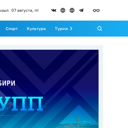
ызыл
07 августа, пт
Спорт
Культура
Туризм
Развитие Тувы
Реда