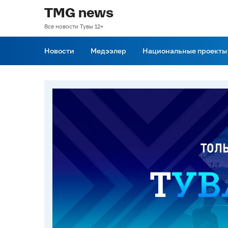
TMG news
Все новости Тувы 12+
Новости
Медээлер
Национальные проекты