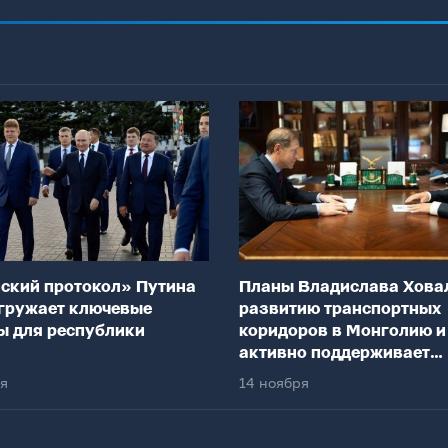
ский протокол» Путина
Планы Владислава Хова
гружает ключевые
развитию транспортных
ы для республики
коридоров в Монголию и
активно поддерживает
федеральный центр
ря
14 ноября