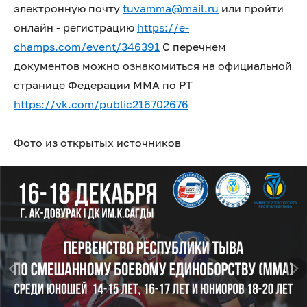
электронную почту
tuvamma@mail.ru
или пройти
онлайн - регистрацию
https://e-
champs.com/event/346391
С перечнем
документов можно ознакомиться на официальной
странице Федерации ММА по РТ
https://vk.com/public216702676
Фото из открытых источников