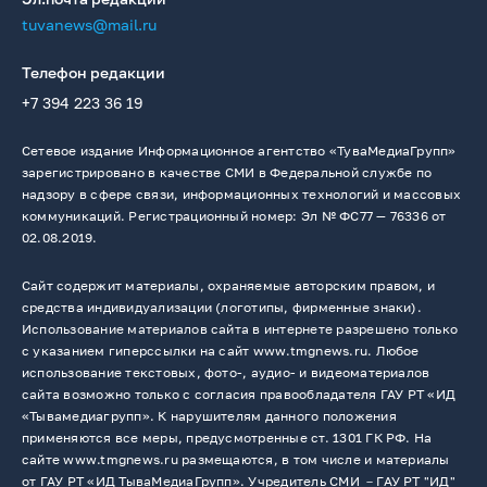
tuvanews@mail.ru
Телефон редакции
+7 394 223 36 19
Сетевое издание Информационное агентство «ТуваМедиаГрупп»
зарегистрировано в качестве СМИ в Федеральной службе по
надзору в сфере связи, информационных технологий и массовых
коммуникаций. Регистрационный номер: Эл № ФС77 — 76336 от
02.08.2019.
Сайт содержит материалы, охраняемые авторским правом, и
средства индивидуализации (логотипы, фирменные знаки).
Использование материалов сайта в интернете разрешено только
с указанием гиперссылки на сайт www.tmgnews.ru. Любое
использование текстовых, фото-, аудио- и видеоматериалов
сайта возможно только с согласия правообладателя ГАУ РТ «ИД
«Тывамедиагрупп». К нарушителям данного положения
применяются все меры, предусмотренные ст. 1301 ГК РФ. На
сайте www.tmgnews.ru размещаются, в том числе и материалы
от ГАУ РТ «ИД ТываМедиаГрупп». Учредитель СМИ －ГАУ РТ "ИД"