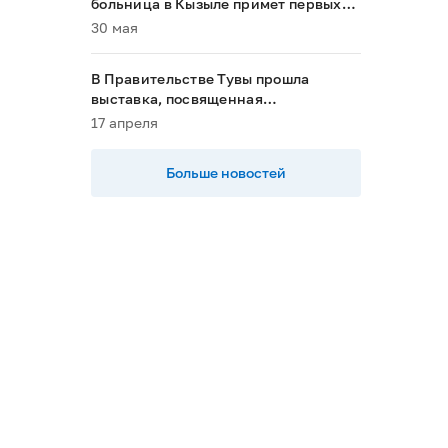
больница в Кызыле примет первых
пациентов в 2028 году»
30 мая
В Правительстве Тувы прошла
выставка, посвященная
национальным проектам
17 апреля
Больше новостей