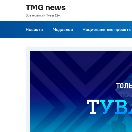
TMG news
Все новости Тувы 12+
Новости
Медээлер
Национальные проекты