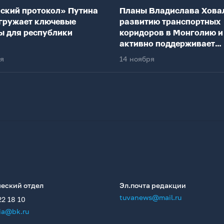
ский протокол» Путина
Планы Владислава Хова
гружает ключевые
развитию транспортных
ы для республики
коридоров в Монголию и
активно поддерживает
федеральный центр
ря
14 ноября
еский отдел
Эл.почта редакции
tuvanews@mail.ru
22 18 10
ia@bk.ru