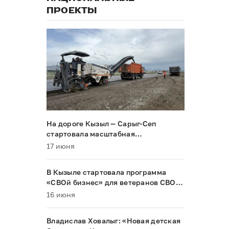
ПРОЕКТЫ
На дороге Кызыл — Сарыг-Сеп
стартовала масштабная
реконструкция
17 июня
В Кызыле стартовала программа
«СВОй бизнес» для ветеранов СВО и
их семей
16 июня
Владислав Ховалыг: «Новая детская