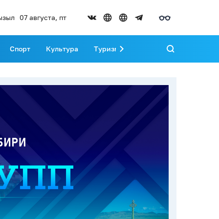
ызыл
07 августа, пт
Спорт
Культура
Туризм
Развитие Тувы
Реда