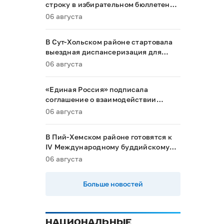
строку в избирательном бюллетене
на выборах в Госдуму
06 августа
В Сут-Хольском районе стартовала
выездная диспансеризация для
маломобильных граждан
06 августа
«Единая Россия» подписала
соглашение о взаимодействии
между Общественной палатой РФ и
06 августа
политическими партиями
В Пий-Хемском районе готовятся к
IV Международному буддийскому
форуму
06 августа
Больше новостей
НАЦИОНАЛЬНЫЕ