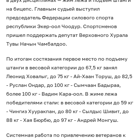
в двух дисциплинах — жим лежа и подъем штанги
на бицепс. Главным судьей выступил
председатель Федерации силового спорта
республики Экер-оол Чоодур. Спортсменов
пришел поддержать депутат Верховного Хурала
Тувы Начын Чамбалдоо.
По итогам состязания первое место по подъему
штанги в весовой категории до 67,5 кг занял
Леонид Ховалыг, до 75 кг - Ай-Хаан Торуш, до 82,5
- Руслан Ондар, до 100 кг - Сымчаан Бадыраа,
более 100 кг - Вадим Кара-оол. В жиме лежа
победителями стали: в весовой категории до 59 кг
- Чингиз Хууракпан, до 80 кг - Сылдыс Шивит, до
88 кг - Хая Бюрбю, до 97 кг - Андрей Монгуш.
Системная работа по привлечению ветеранов к