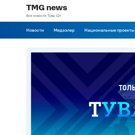
TMG news
Все новости Тувы 12+
Новости
Медээлер
Национальные проекты