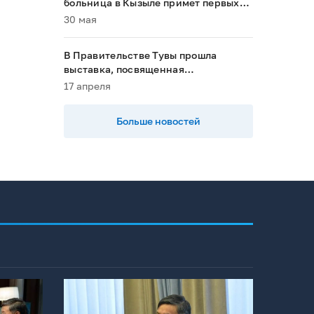
больница в Кызыле примет первых
пациентов в 2028 году»
30 мая
В Правительстве Тувы прошла
выставка, посвященная
национальным проектам
17 апреля
Больше новостей