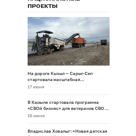
ПРОЕКТЫ
На дороге Кызыл — Сарыг-Сеп
стартовала масштабная
реконструкция
17 июня
В Кызыле стартовала программа
«СВОй бизнес» для ветеранов СВО и
их семей
16 июня
Владислав Ховалыг: «Новая детская