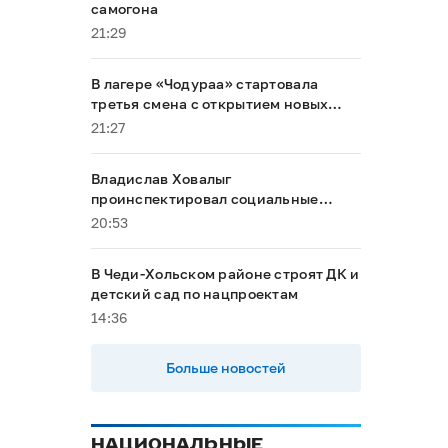
самогона
21:29
В лагере «Чодураа» стартовала
третья смена с открытием новых
корпусов
21:27
Владислав Ховалыг
проинспектировал социальные
объекты в Тандинском районе
20:53
В Чеди-Хольском районе строят ДК и
детский сад по нацпроектам
14:36
Больше новостей
НАЦИОНАЛЬНЫЕ