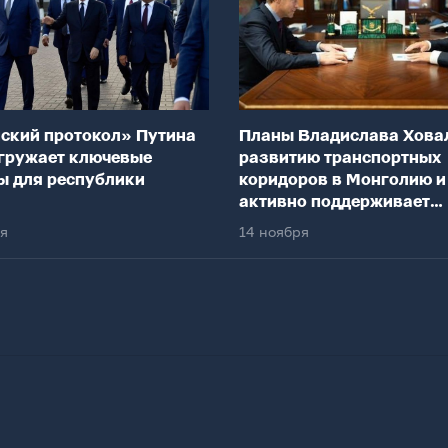
ский протокол» Путина
Планы Владислава Хова
гружает ключевые
развитию транспортных
ы для республики
коридоров в Монголию и
активно поддерживает
федеральный центр
ря
14 ноября