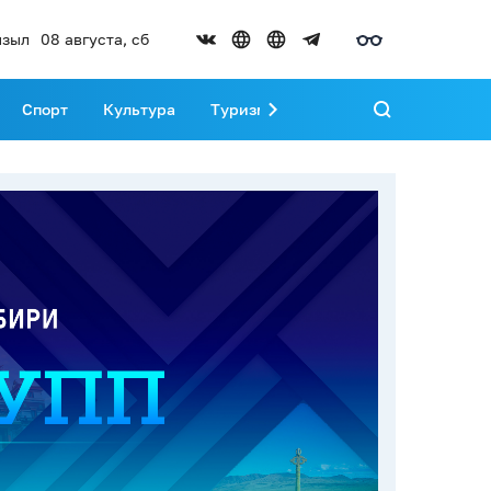
зыл
08 августа, сб
Спорт
Культура
Туризм
Развитие Тувы
Реда