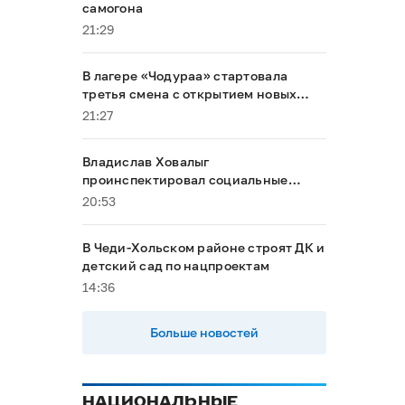
самогона
21:29
В лагере «Чодураа» стартовала
третья смена с открытием новых
корпусов
21:27
Владислав Ховалыг
проинспектировал социальные
объекты в Тандинском районе
20:53
В Чеди-Хольском районе строят ДК и
детский сад по нацпроектам
14:36
Больше новостей
НАЦИОНАЛЬНЫЕ