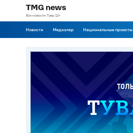
TMG news
Все новости Тувы 12+
Новости
Медээлер
Национальные проекты