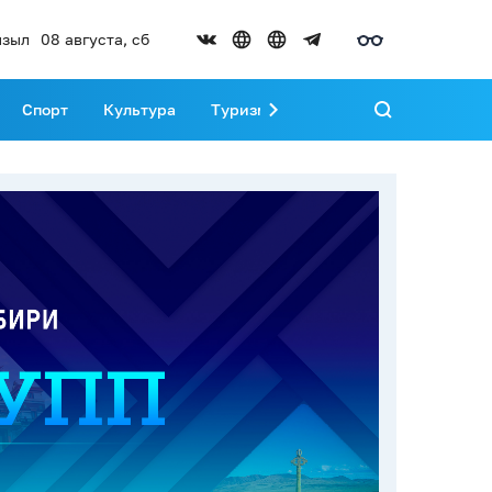
зыл
08 августа, сб
Спорт
Культура
Туризм
Развитие Тувы
Реда