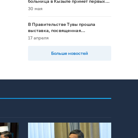
больница в Кызыле примет первых
пациентов в 2028 году»
30 мая
В Правительстве Тувы прошла
выставка, посвященная
национальным проектам
17 апреля
Больше новостей