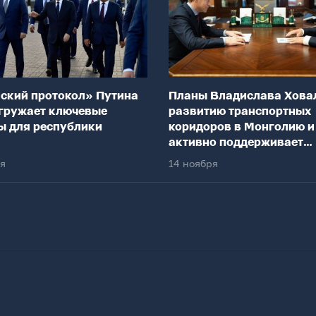
ский протокол» Путина
Планы Владислава Хова
гружает ключевые
развитию транспортных
ы для республики
коридоров в Монголию и
активно поддерживает
федеральный центр
ря
14 ноября