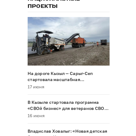
ПРОЕКТЫ
На дороге Кызыл — Сарыг-Сеп
стартовала масштабная
реконструкция
17 июня
В Кызыле стартовала программа
«СВОй бизнес» для ветеранов СВО и
их семей
16 июня
Владислав Ховалыг: «Новая детская