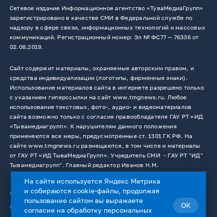
Сетевое издание Информационное агентство «ТуваМедиаГрупп»
зарегистрировано в качестве СМИ в Федеральной службе по
надзору в сфере связи, информационных технологий и массовых
коммуникаций. Регистрационный номер: Эл № ФС77 — 76336 от
02.08.2019.
Сайт содержит материалы, охраняемые авторским правом, и
средства индивидуализации (логотипы, фирменные знаки).
Использование материалов сайта в интернете разрешено только
с указанием гиперссылки на сайт www.tmgnews.ru. Любое
использование текстовых, фото-, аудио- и видеоматериалов
сайта возможно только с согласия правообладателя ГАУ РТ «ИД
«Тывамедиагрупп». К нарушителям данного положения
применяются все меры, предусмотренные ст. 1301 ГК РФ. На
сайте www.tmgnews.ru размещаются, в том числе и материалы
от ГАУ РТ «ИД ТываМедиаГрупп». Учредитель СМИ －ГАУ РТ "ИД"
Тывамедиагрупп". Главный редактор Иванов Н.М.
На сайте используется Яндекс Метрика
и собираются cookie-файлы, продолжая
© 2026. Все права защищены.
12+
пользование сайтом вы выражаете
OK
Пользовательское соглашение
согласие на
обработку персональных