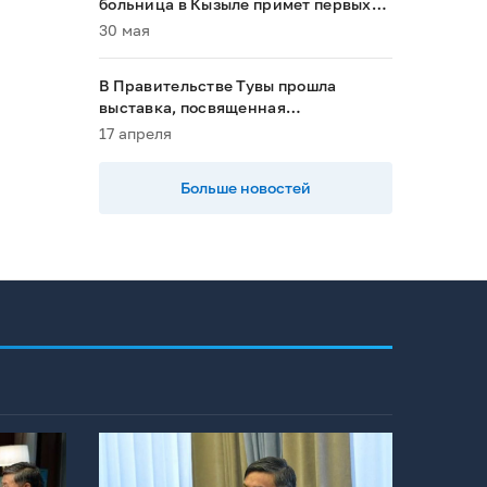
больница в Кызыле примет первых
пациентов в 2028 году»
30 мая
В Правительстве Тувы прошла
выставка, посвященная
национальным проектам
17 апреля
Больше новостей