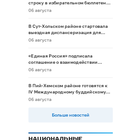
строку в избирательном бюллетене
на выборах в Госдуму
06 августа
В Сут-Хольском районе стартовала
выездная диспансеризация для
маломобильных граждан
06 августа
«Единая Россия» подписала
соглашение о взаимодействии
между Общественной палатой РФ и
06 августа
политическими партиями
В Пий-Хемском районе готовятся к
IV Международному буддийскому
форуму
06 августа
Больше новостей
НАЦИОНАЛЬНЫЕ