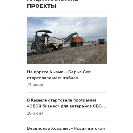
ПРОЕКТЫ
На дороге Кызыл — Сарыг-Сеп
стартовала масштабная
реконструкция
17 июня
В Кызыле стартовала программа
«СВОй бизнес» для ветеранов СВО и
их семей
16 июня
Владислав Ховалыг: «Новая детская