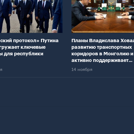
ский протокол» Путина
Планы Владислава Хова
гружает ключевые
развитию транспортных
ы для республики
коридоров в Монголию и
активно поддерживает
федеральный центр
ря
14 ноября