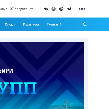
ызыл
07 августа, пт
Спорт
Культура
Туризм
Развитие Тувы
Реда